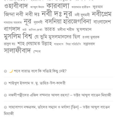
কারবালা
ওহাবীবাদ
কুরআন
কান্জুল ঈমান
কালেমার হাক্বীক্বত
নবী দঃ নূর
নবীপ্রেম
জিন্দা নবী
নবী দঃ
নবী দুষমনী
নূর
বসনিয়া হারজেগবিনা
বাংলাদেশ
নূরনবী
নামাযের আহকাম
বাগদাদ
ভারত
মুসলমান
মদীনা শরীফ
বাট
বাতিল ফের্কা
মুসলিম বিশ্ব
যে ভুমি মুসলমানদের ছিল
রওযা মুবারক
শাহ নেয়ামত উল্লাহ
রাসুল দঃ
সন্ত্রাসবাদ
শাহাদাত
শিয়া পরিচিতি
সালাফীবাদ
স্পেন
শবে বারাত বলে কি সত্যিই কিছু নেই?
শাইখুল ইসলাম ড. মু. তাহির-উল-কাদরী
নজদীপন্থীদের এজিদ বন্দনার আসল রহস্য! – ডক্টর আব্দুল বাতেন মিয়াজী
সাহাবাগণ নক্ষত্রসম, তাঁদের সম্মান ও মর্যাদা [তিন] – ডক্টর আব্দুল বাতেন
মিয়াজী