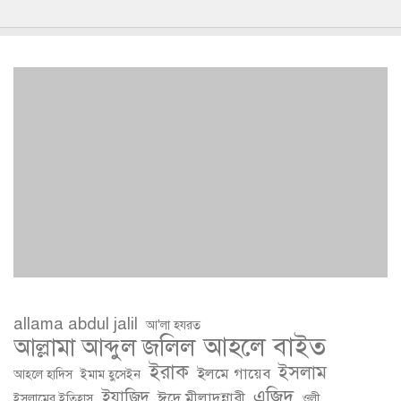
allama abdul jalil
আ'লা হযরত
আহলে বাইত
আল্লামা আব্দুল জলিল
ইরাক
ইসলাম
ইলমে গায়েব
আহলে হাদিস
ইমাম হুসেইন
এজিদ
ইয়াজিদ
ঈদে মীলাদুন্নাবী
ইসলামের ইতিহাস
ওলী