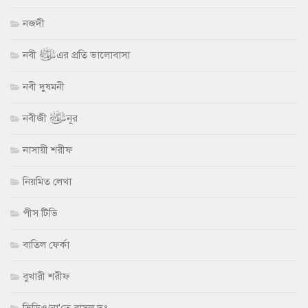
নজদী
নবী ﷺ এর প্রতি ভালোবাসা
নবী দুষমনী
নবীজী ﷺ নূর
নাসায়ী শরীফ
নিয়মিত লেখা
পীস টিভি
বাতিল ফের্কা
বুখারী শরীফ