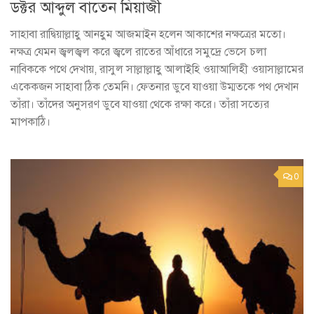
ডক্টর আব্দুল বাতেন মিয়াজী
সাহাবা রাদ্বিয়াল্লাহু আনহুম আজমাইন হলেন আকাশের নক্ষত্রের মতো।
নক্ষত্র যেমন জ্বলজ্বল করে জ্বলে রাতের আঁধারে সমুদ্রে ভেসে চলা
নাবিককে পথে দেখায়, রাসুল সাল্লাল্লাহু আলাইহি ওয়াআলিহী ওয়াসাল্লামের
একেকজন সাহাবা ঠিক তেমনি। ফেতনার ডুবে যাওয়া উম্মতকে পথ দেখান
তাঁরা। তাঁদের অনুসরণ ডুবে যাওয়া থেকে রক্ষা করে। তাঁরা সত্যের
মাপকাঠি।
0