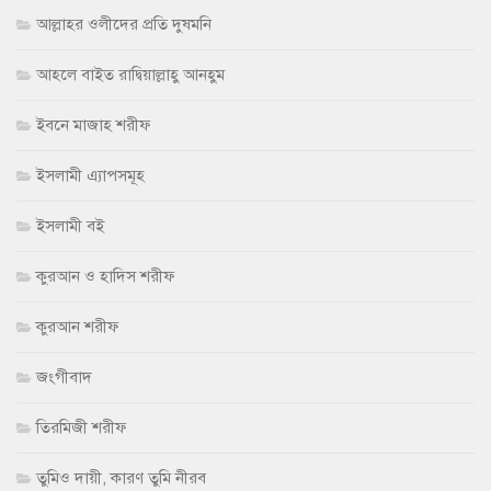
আল্লাহর ওলীদের প্রতি দুষমনি
আহলে বাইত রাদ্বিয়াল্লাহু আনহুম
ইবনে মাজাহ শরীফ
ইসলামী এ্যাপসমূহ
ইসলামী বই
কুরআন ও হাদিস শরীফ
কুরআন শরীফ
জংগীবাদ
তিরমিজী শরীফ
তুমিও দায়ী, কারণ তুমি নীরব