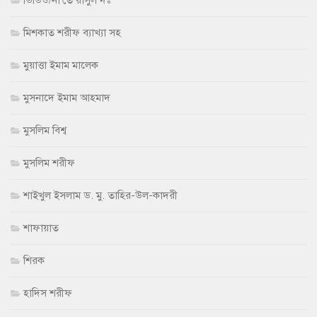
ভিডিও/না'তে রাসুল দঃ
মিশকাত শরীফ ব্যাখ্যা সহ
মুয়াত্তা ইমাম মালেক
মুসনাদে ইমাম আহমাদ
মুসলিম বিশ্ব
মুসলিম শরীফ
শাইখুল ইসলাম ড. মু. তাহির-উল-কাদরী
শাফায়াত
শিরক
হাদিস শরীফ