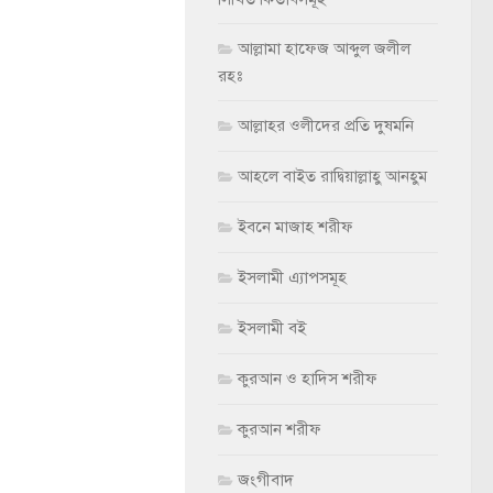
আল্লামা হাফেজ আব্দুল জলীল
রহঃ
আল্লাহর ওলীদের প্রতি দুষমনি
আহলে বাইত রাদ্বিয়াল্লাহু আনহুম
ইবনে মাজাহ শরীফ
ইসলামী এ্যাপসমূহ
ইসলামী বই
কুরআন ও হাদিস শরীফ
কুরআন শরীফ
জংগীবাদ