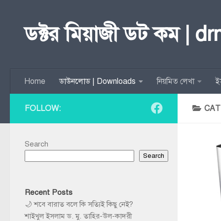
Skip to content
ডক্টর মিয়াজী ডট কম | d
Home
ডাউনলোড | Downloads
নিয়মিত লেখা
ই
FOLLOW:
CAT
Search
Search
Recent Posts
🌙 শবে বারাত বলে কি সত্যিই কিছু নেই?
শাইখুল ইসলাম ড. মু. তাহির-উল-কাদরী