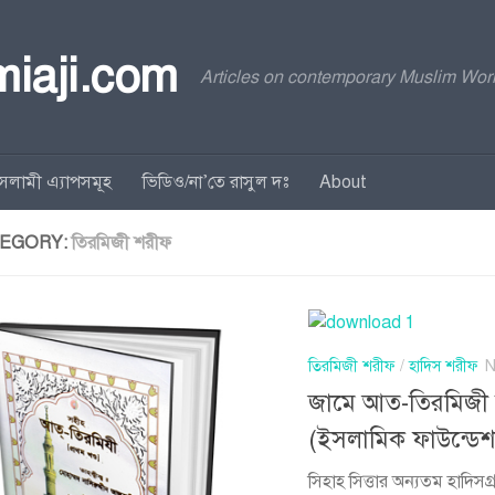
rmiaji.com
Articles on contemporary Muslim Worl
সলামী এ্যাপসমূহ
ভিডিও/না’তে রাসুল দঃ
About
EGORY:
তিরমিজী শরীফ
তিরমিজী শরীফ
/
হাদিস শরীফ
N
জামে আত-তিরমিজী
(ইসলামিক ফাউন্ডেশন
সিহাহ সিত্তার অন্যতম হাদিস