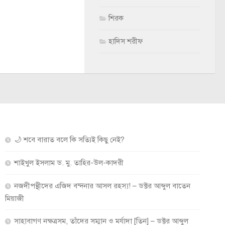
শিরক
হাদিস শরীফ
🌙 শবে বারাত বলে কি সত্যিই কিছু নেই?
শাইখুল ইসলাম ড. মু. তাহির-উল-কাদরী
নজদীপন্থীদের এজিদ বন্দনার আসল রহস্য! – ডক্টর আব্দুল বাতেন
মিয়াজী
সাহাবাগণ নক্ষত্রসম, তাঁদের সম্মান ও মর্যাদা [তিন] – ডক্টর আব্দুল