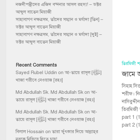
নজদীপন্থীদের এজিদ বন্দনার আসল রহস্য! – ডক্টর
আব্দুল বাতেন মিয়াজী
সাহাবাগণ নক্ষত্রসম, তাঁদের সম্মান ও মর্যাদা [তিন] –
ডক্টর আব্দুল বাতেন মিয়াজী
সাহাবাগণ নক্ষত্রসম, তাঁদের সম্মান ও মর্যাদা [দুই] –
ডক্টর আব্দুল বাতেন মিয়াজী
তিরমিজী 
Recent Comments
Sayed Rubel Uddin
on
আ-তায়ে রাসূল [ﷺ]
জামে 
খাজা গরীবে নেওয়াজ [রহঃ]
সিহাহ সিত
Md Abdullah Sk. Md Abdullah Sk
on
আ-
শরীফ। নি
তায়ে রাসূল [ﷺ] খাজা গরীবে নেওয়াজ [রহঃ]
নাসিরুদ্দ
তিরমিজী 
Md Abdullah Sk. Md Abdullah Sk
on
আ-
part 1 (
তায়ে রাসূল [ﷺ] খাজা গরীবে নেওয়াজ [রহঃ]
part 2 (
বিলাল Hossain
on
তারা ফুঁৎকার দিয়ে আল্লাহ্‌র
নূরকে নিভিয়ে দিতে চায়!