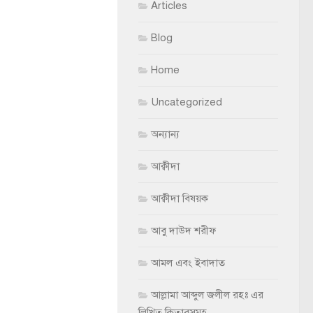
Articles
Blog
Home
Uncategorized
অন্যান্য
আক্বীদা
আক্বীদা বিষয়ক
আবু দাউদ শরীফ
আমল এবং ইবাদাত
আল্লামা আব্দুল জলীল রহঃ এর
লিখিত কিতাবসমূহ