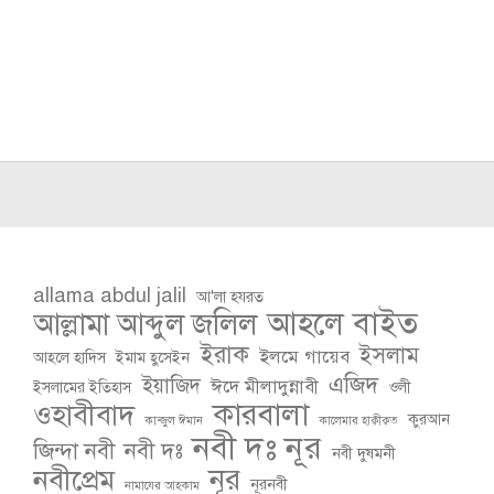
allama abdul jalil
আ'লা হযরত
আহলে বাইত
আল্লামা আব্দুল জলিল
ইরাক
ইসলাম
ইলমে গায়েব
আহলে হাদিস
ইমাম হুসেইন
এজিদ
ইয়াজিদ
ঈদে মীলাদুন্নাবী
ইসলামের ইতিহাস
ওলী
কারবালা
ওহাবীবাদ
কুরআন
কান্জুল ঈমান
কালেমার হাক্বীক্বত
নবী দঃ নূর
জিন্দা নবী
নবী দঃ
নবী দুষমনী
নূর
নবীপ্রেম
নূরনবী
নামাযের আহকাম