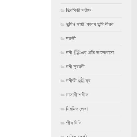
তিরমিজী শরীফ
তুমিও দায়ী, কারণ তুমি নীরব
নজদী
নবী ﷺ এর প্রতি ভালোবাসা
নবী দুষমনী
নবীজী ﷺ নূর
নাসায়ী শরীফ
নিয়মিত লেখা
পীস টিভি