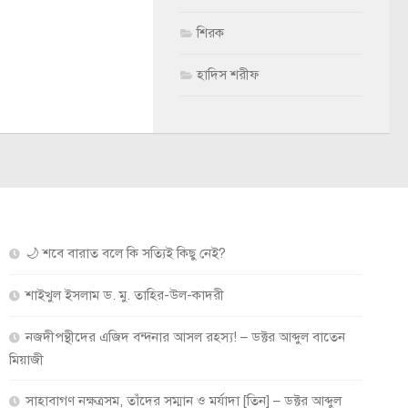
শিরক
হাদিস শরীফ
🌙 শবে বারাত বলে কি সত্যিই কিছু নেই?
শাইখুল ইসলাম ড. মু. তাহির-উল-কাদরী
নজদীপন্থীদের এজিদ বন্দনার আসল রহস্য! – ডক্টর আব্দুল বাতেন
মিয়াজী
সাহাবাগণ নক্ষত্রসম, তাঁদের সম্মান ও মর্যাদা [তিন] – ডক্টর আব্দুল