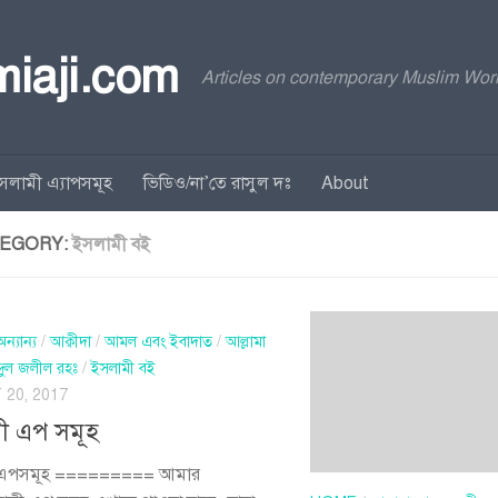
rmiaji.com
Articles on contemporary Muslim Worl
সলামী এ্যাপসমূহ
ভিডিও/না’তে রাসুল দঃ
About
EGORY:
ইসলামী বই
অন্যান্য
/
আক্বীদা
/
আমল এবং ইবাদাত
/
আল্লামা
দুল জলীল রহঃ
/
ইসলামী বই
20, 2017
ী এপ সমূহ
 এপসমূহ ========= আমার