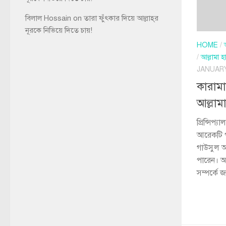
বিলাল Hossain
on
তারা ফুঁৎকার দিয়ে আল্লাহ্‌র
নূরকে নিভিয়ে দিতে চায়!
HOME
/
/
আল্লামা 
JANUARY
কারাম
আল্লাম
প্রিন্সিপ
আরেকটি 
গাউসুল আ
পারেন। আল
সম্পর্কে 