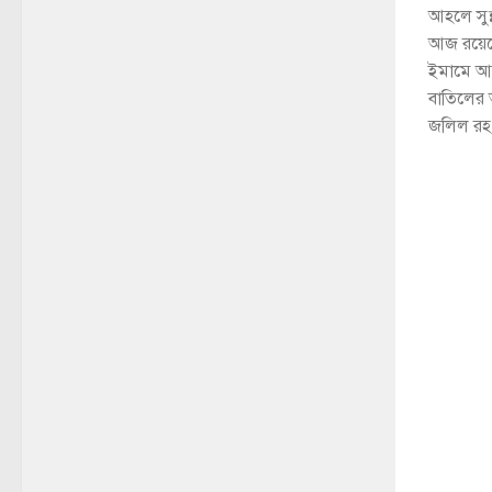
আহলে সুন
আজ রয়েছ
ইমামে আহ
বাতিলের 
জলিল রহঃ