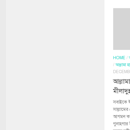
HOME
/
/
আল্লামা 
DECEMBE
আল্লাম
মীলাদু
সবাইকে ঈদ
সাল্লামের
আগমন করে
গুনাহগার 