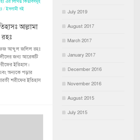
 রহঃ এর লিখিত কিতাবসমূহ
হঃ
/
ইসলামী বই
July 2019
িহাসঃ আল্লামা
August 2017
 রহঃ
March 2017
 হাফেজ আব্দুল জলিল রহঃ
January 2017
তবাদীদের জন্য আরেকটি
রীফের ইতিহাস।
December 2016
এবং অন্যকে পড়ার
য়ারভী শরীফের ইতিহাস
November 2016
August 2015
July 2015