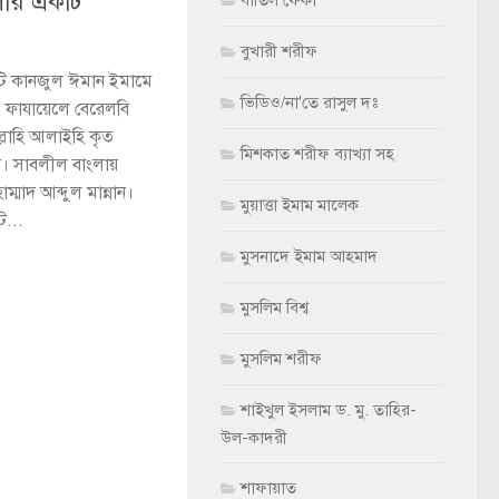
লোর একটি
বাতিল ফের্কা
বুখারী শরীফ
টি কানজুল ঈমান ইমামে
ভিডিও/না'তে রাসুল দঃ
ত, ফাযায়েলে বেরেলবি
্লাহি আলাইহি কৃত
মিশকাত শরীফ ব্যাখ্যা সহ
। সাবলীল বাংলায়
্মাদ আব্দুল মান্নান।
মুয়াত্তা ইমাম মালেক
...
মুসনাদে ইমাম আহমাদ
মুসলিম বিশ্ব
মুসলিম শরীফ
শাইখুল ইসলাম ড. মু. তাহির-
উল-কাদরী
শাফায়াত