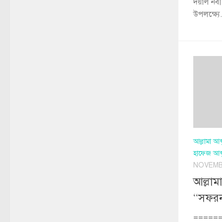
দয়াল নবী 
উপলক্ষ্যে.
আল্লামা আ
হাফেজ আব্
NOVEMBE
আল্লাম
“সফরন
=====