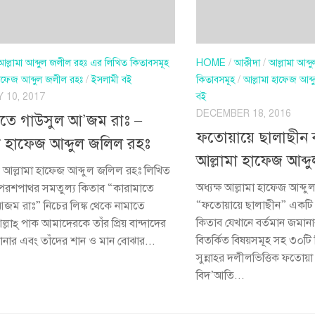
আল্লামা আব্দুল জলীল রহঃ এর লিখিত কিতাবসমূহ
HOME
/
আক্বীদা
/
আল্লামা আব্
হাফেজ আব্দুল জলীল রহঃ
/
ইসলামী বই
কিতাবসমূহ
/
আল্লামা হাফেজ আব্
 10, 2017
বই
DECEMBER 18, 2016
াতে গাউসুল আ’জম রাঃ –
ফতোয়ায়ে ছালাছীন 
া হাফেজ আব্দুল জলিল রহঃ
আল্লামা হাফেজ আব্দ
্যাল আল্লামা হাফেজ আব্দুল জলিল রহঃ লিখিত
অধ্যক্ষ আল্লামা হাফেজ আব্দ
পরশপাথর সমতুল্য কিতাব “কারামাতে
“ফতোয়ায়ে ছালাছীন” একটি গু
জম রাঃ” নিচের লিঙ্ক থেকে নামাতে
কিতাব যেখানে বর্তমান জম
্লাহ্‌ পাক আমাদেরকে তাঁর প্রিয় বান্দাদের
বিতর্কিত বিষয়সমূহ সহ ৩০ট
জানার এবং তাঁদের শান ও মান বোঝার...
সুন্নাহর দলীলভিত্তিক ফতোয়
বিদ’আতি...