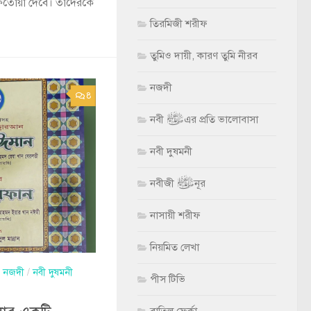
ফতোয়া দেবে। তাদেরকে
তিরমিজী শরীফ
তুমিও দায়ী, কারণ তুমি নীরব
নজদী
8
নবী ﷺ এর প্রতি ভালোবাসা
নবী দুষমনী
নবীজী ﷺ নূর
নাসায়ী শরীফ
নিয়মিত লেখা
/
নজদী
/
নবী দুষমনী
পীস টিভি