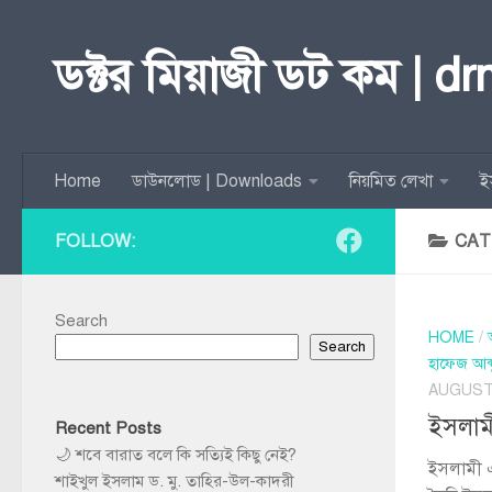
Skip to content
ডক্টর মিয়াজী ডট কম | d
Home
ডাউনলোড | Downloads
নিয়মিত লেখা
ই
FOLLOW:
CAT
Search
HOME
/
Search
হাফেজ আব্
AUGUST 
ইসলাম
Recent Posts
🌙 শবে বারাত বলে কি সত্যিই কিছু নেই?
ইসলামী
শাইখুল ইসলাম ড. মু. তাহির-উল-কাদরী