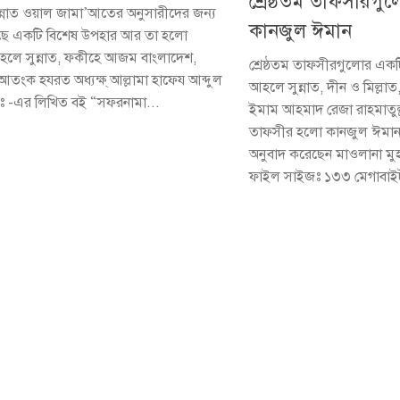
শ্রেষ্ঠতম তাফসীরগু
্নাত ওয়াল জামা’আতের অনুসারীদের জন্য
কানজুল ঈমান
ে একটি বিশেষ উপহার আর তা হলো
লে সুন্নাত, ফকীহে আজম বাংলাদেশ,
শ্রেষ্ঠতম তাফসীরগুলোর এক
আতংক হযরত অধ্যক্ষ্ আল্লামা হাফেয আব্দুল
আহলে সুন্নাত, দীন ও মিল্লা
 -এর লিখিত বই “সফরনামা...
ইমাম আহমাদ রেজা রাহমাতুল
তাফসীর হলো কানজুল ঈমান
অনুবাদ করেছেন মাওলানা মুহাম
ফাইল সাইজঃ ১৩৩ মেগাবাইট