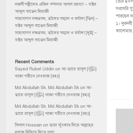
তৈরি ইসল
নজদীপন্থীদের এজিদ বন্দনার আসল রহস্য! – ডক্টর
সরাসরি গ
আব্দুল বাতেন মিয়াজী
পারছেন ন
সাহাবাগণ নক্ষত্রসম, তাঁদের সম্মান ও মর্যাদা [তিন] –
১। নূরনবী 
ডক্টর আব্দুল বাতেন মিয়াজী
কালেমার.
সাহাবাগণ নক্ষত্রসম, তাঁদের সম্মান ও মর্যাদা [দুই] –
ডক্টর আব্দুল বাতেন মিয়াজী
Recent Comments
Sayed Rubel Uddin
on
আ-তায়ে রাসূল [ﷺ]
খাজা গরীবে নেওয়াজ [রহঃ]
Md Abdullah Sk. Md Abdullah Sk
on
আ-
তায়ে রাসূল [ﷺ] খাজা গরীবে নেওয়াজ [রহঃ]
Md Abdullah Sk. Md Abdullah Sk
on
আ-
তায়ে রাসূল [ﷺ] খাজা গরীবে নেওয়াজ [রহঃ]
বিলাল Hossain
on
তারা ফুঁৎকার দিয়ে আল্লাহ্‌র
নূরকে নিভিয়ে দিতে চায়!