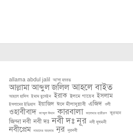
allama abdul jalil
আ'লা হযরত
আহলে বাইত
আল্লামা আব্দুল জলিল
ইরাক
ইসলাম
ইলমে গায়েব
আহলে হাদিস
ইমাম হুসেইন
এজিদ
ইয়াজিদ
ঈদে মীলাদুন্নাবী
ইসলামের ইতিহাস
ওলী
কারবালা
ওহাবীবাদ
কুরআন
কান্জুল ঈমান
কালেমার হাক্বীক্বত
নবী দঃ নূর
জিন্দা নবী
নবী দঃ
নবী দুষমনী
নূর
নবীপ্রেম
নূরনবী
নামাযের আহকাম