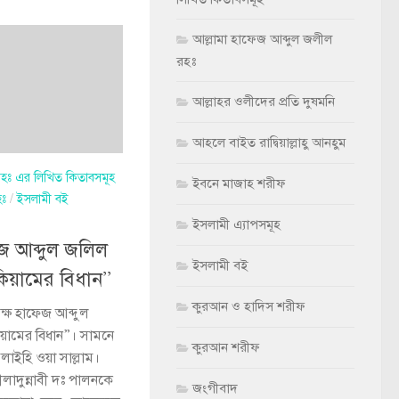
আল্লামা হাফেজ আব্দুল জলীল
রহঃ
আল্লাহর ওলীদের প্রতি দুষমনি
আহলে বাইত রাদ্বিয়াল্লাহু আনহুম
 রহঃ এর লিখিত কিতাবসমূহ
ইবনে মাজাহ শরীফ
হঃ
/
ইসলামী বই
ইসলামী এ্যাপসমূহ
েজ আব্দুল জলিল
ইসলামী বই
িয়ামের বিধান”
কুরআন ও হাদিস শরীফ
ক্ষ হাফেজ আব্দুল
য়ামের বিধান”। সামনে
কুরআন শরীফ
 আলাইহি ওয়া সাল্লাম।
াদুন্নাবী দঃ পালনকে
জংগীবাদ