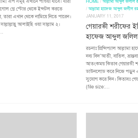
ামী এপ সমূহ এখানে পাওয়া যাবে। যারা
HOME
/
আল্লামা আব্দুল জলীল
ুগোল প্লে স্টোর থেকে ইন্সটল করতে
/
আল্লামা হাফেজ আব্দুল জলীল র
JANUARY 11, 2017
া, তারা এখান থেকে নামিয়ে নিতে পারেন।
সাল্লাল্লাহু আলাইহি ওয়া সাল্লাম ২।
গেয়ারভী শরীফের ইত
..
হাফেজ আব্দুল জলিল
রচনাঃ প্রিন্সিপ্যাল আল্লামা
নব্য বিদ’আতী, বাতিল, ভ্রান্
আতংকময় কিতাব গেয়ারভী শ
ডাউনলোড করে নিজে পড়ুন 
সুযোগ করে দিন। কিতাবঃ গে
(file size:...