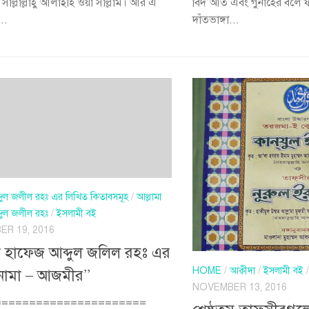
সাল্লাল্লাহু আলাইহি ওয়া সাল্লাম। আর এ
বিদ’আত এবং গুনাহের বলে 
..
দাঁতভাঙ্গা...
ব্দুল জলীল রহঃ এর লিখিত কিতাবসমূহ
/
আল্লামা
দুল জলীল রহঃ
/
ইসলামী বই
R 19, 2016
া হাফেজ আব্দুল জলিল রহঃ এর
HOME
/
আক্বীদা
/
ইসলামী বই
ামা – আজমীর”
NOVEMBER 13, 2016
======================