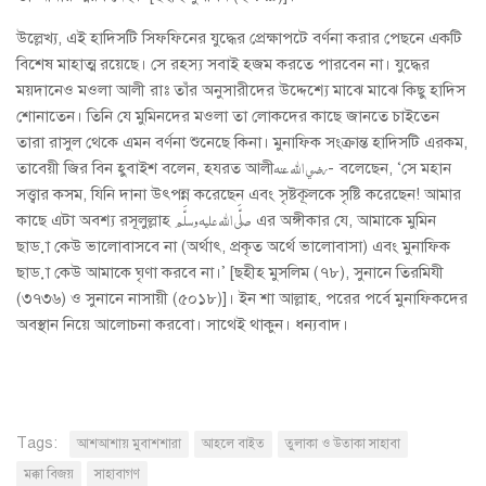
উল্লেখ্য, এই হাদিসটি সিফফিনের যুদ্ধের প্রেক্ষাপটে বর্ণনা করার পেছনে একটি
বিশেষ মাহাত্ম রয়েছে। সে রহস্য সবাই হজম করতে পারবেন না। যুদ্ধের
ময়দানেও মওলা আলী রাঃ তাঁর অনুসারীদের উদ্দেশ্যে মাঝে মাঝে কিছু হাদিস
শোনাতেন। তিনি যে মুমিনদের মওলা তা লোকদের কাছে জানতে চাইতেন
তারা রাসুল থেকে এমন বর্ণনা শুনেছে কিনা। মুনাফিক সংক্রান্ত হাদিসটি এরকম,
তাবেয়ী জির বিন হুবাইশ বলেন, হযরত আলীرضي الله عنه- বলেছেন, ‘সে মহান
সত্ত্বার কসম, যিনি দানা উৎপন্ন করেছেন এবং সৃষ্টকূলকে সৃষ্টি করেছেন! আমার
কাছে এটা অবশ্য রসূলুল্লাহ صلَّى الله عليه وسلَّم এর অঙ্গীকার যে, আমাকে মুমিন
ছাড়া কেউ ভালোবাসবে না (অর্থাৎ, প্রকৃত অর্থে ভালোবাসা) এবং মুনাফিক
ছাড়া কেউ আমাকে ঘৃণা করবে না।’ [ছহীহ মুসলিম (৭৮), সুনানে তিরমিযী
(৩৭৩৬) ও সুনানে নাসায়ী (৫০১৮)]। ইন শা আল্লাহ, পরের পর্বে মুনাফিকদের
অবস্থান নিয়ে আলোচনা করবো। সাথেই থাকুন। ধন্যবাদ।
Tags:
আশআশায় মুবাশশারা
আহলে বাইত
তুলাকা ও উতাকা সাহাবা
মক্কা বিজয়
সাহাবাগণ