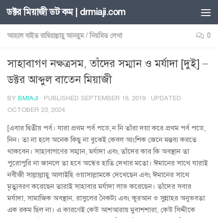
ডক্টর মিয়াজী ডট কম | drmiaji.com
Skip to content
আহলে বাইত রাদ্বিয়াল্লাহু আনহুম
/
নিয়মিত লেখা
0
সাহাবাগণ নক্ষত্রসম, তাঁদের সম্মান ও মর্যাদা [দুই] –
ডক্টর আব্দুল বাতেন মিয়াজী
BY
BMIAJI
· PUBLISHED
SEPTEMBER 16, 2019
· UPDATED
OCTOBER 23, 2024
[এবার দ্বিতীয় পর্ব। যারা প্রথম পর্ব পড়েন নি তাঁরা দয়া করে প্রথম পর্ব পড়ে
নিন। তা না হলে অনেক কিছু না বুঝেই কেবল আংশিক জেনে মন্তব্য করতে
থাকবেন। সাহাবাগণের সম্মান, মর্যাদা এবং তাঁদের কার কি অবস্থান তা
পুরোপুরি না জানলে তা হবে অন্ধের হাতি দেখার মতো। ঈমানের সাথে যারাই
নবীজী সাল্লাল্লাহু আলাইহি ওয়াসাল্লামকে দেখেছেন এবং ঈমানের সাথে
মৃত্যুবরণ করেছেন তারাই সাহাবার মর্যাদা লাভ করেছেন। তাঁদের সবার
মর্যাদা, সামাজিক অবস্থান, রাসুলের নৈকট্য এবং কুরআন ও সুন্নাহর অনুভবতা
এক রকম ছিল না। এ কারণেই কেউ আশআরায় মুবাশশারা, কেউ সিদ্দীকে