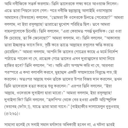
আমি নবীজিকে সতর্ক করলাম। তিনি তাদেরকে লক্ষ্য করে আওয়াজ দিলেন।
এতে তারা পিছনে চলে গেল। পরে নবীজি ছল্লাল্লাহু আলাইহি ওয়াসাল্লাম
আমাদের (উভয়কে) বললেন, “তোমরা কি ওদেরকে চিনতে পেরেছো?” আমরা
বললাম, না ইয়া রসূলল্লাহ! তারাতো মুখোশ পরিহিত ছিল। তবে আমরা
বাহনগুলোকে চিনেছি। তিনি বললেন, “এরা কেয়ামত পযর্ন্ত মুনাফিক। তো ওরা
কি চেয়েছে, তা কি জেনেছো?” আমরা বললাম, না। তিনি বললেন, “আকাবায়
তারা ইচ্ছাকৃত ভাবে ভিড় সৃষ্টি করে তাতে আল্লাহর রসূলের ক্ষতি করতে
চেয়েছিল।” আমরা বললাম, আপনি কি তাদের গোত্রের কাছে এ মর্মে নির্দেশ
পাঠাতে পারেন না যে, প্রত্যেক গোত্র তাদের এসব দুরাত্মাদের মাথা নিয়ে
হাজির হবে? তিনি বললেন, “না। আমি এটা অপছন্দ করি না যে, আরবরা
পরস্পরে এ কথা বলাবলি করবে, মুহাম্মদ একটি সম্প্রদায়ের বিরুদ্ধে লড়াই
করলেন। অতঃপর আল্লাহ যখন তাঁকে তাদের উপর বিজয় দান করলেন, তখন
তিনি তাদেরকে হত্যা করতে শুরু করলেন।” এরপর তিনি বললেন, “ইয়া
আল্লাহ, ওদেরকে দুবাইলা দ্বারা মারো।” আমরা বললাম, ইয়া রসূলল্লাহ!
দুবাইলা কি? তিনি বললেন, “হৃদপিন্ড থেকে বের হওয়া একটি অগ্নিস্ফুলিঙ্গ
(ভয়াবহ ফোঁড়া), যাতে তারা মারা যাবে।” [বাইহাকীর দালায়েলুন নুবুওয়াহ্
(৫/২৬১)।
সাহাবা হলেই যে সবাই সমান মর্যাদার অধিকারী হবেন না, এ ঘটনা তারই