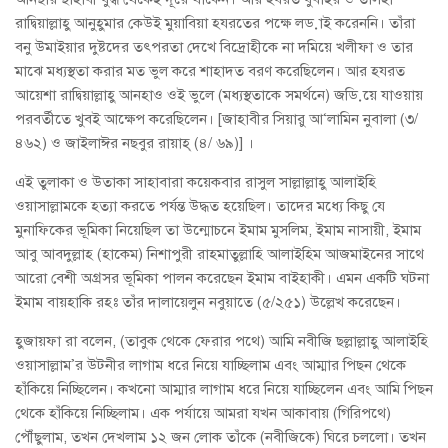
রাদ্বিয়াল্লাহু আনুহুমার কেউই মুয়াবিয়া হযরতের পক্ষে লড়াই করেননি। তাঁরা
বনু উমাইয়ার দুষ্টদের তৎপরতা দেখে বিদ্রোহীকে না দমিয়ে খলীফা ও তার
মাঝে মধ্যস্থতা করার মত ভুল করে শাহাদত বরণ করেছিলেন। আর হযরত
আয়েশা রাদ্বিয়াল্লাহু আনহাও ওই ভুলে (মধ্যস্থতাকে সমর্থনে) জড়িয়ে যাওয়ায়
পরবর্তীতে খুবই আক্ষেপ করেছিলেন। [জাহাবীর সিয়ারু আ‘লামিন নুবালা (৩/
৪৬২) ও জাইলাঈর নছবুর রায়াহ্ (৪/ ৬৯)] ।
এই তুলাকা ও উতাকা সাহাবারা কয়েকবার রাসুল সাল্লাল্লাহু আলাইহি
ওয়াসাল্লামকে হত্যা করতে পর্যন্ত উদ্ধত হয়েছিল। তাদের মধ্যে কিছু যে
মুনাফিকের ভূমিকা নিয়েছিল তা উন্মোচনে ইমাম মুসলিম, ইমাম নাসায়ী, ইমাম
আবু আবদুল্লাহ (হাকেম) নিশাপুরী রাহমাতুল্লাহি আলাইহিম আজমাইনের সাথে
আরো বেশী অগ্রসর ভূমিকা পালন করেছেন ইমাম বাইহাকী। এমন একটি ঘটনা
ইমাম বায়হাকি রহঃ তাঁর দালায়েলুন নবুয়াতে (৫/২৫১) উল্লেখ করেছেন।
হুজায়ফা রা বলেন, (তাবুক থেকে ফেরার পথে) আমি নবীজি ছল্লাল্লাহু আলাইহি
ওয়াসাল্লাম’র উটনীর লাগাম ধরে নিয়ে যাচ্ছিলাম এবং আম্মার পিছন থেকে
হাঁকিয়ে নিচ্ছিলেন। কখনো আম্মার লাগাম ধরে নিয়ে যাচ্ছিলেন এবং আমি পিছন
থেকে হাঁকিয়ে নিচ্ছিলাম। এক পর্যায়ে আমরা যখন আকাবায় (গিরিপথে)
পৌঁছুলাম, তখন দেখলাম ১২ জন লোক তাঁকে (নবীজিকে) ঘিরে চললো। তখন