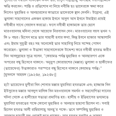
সুযোগের সন্ধানে থাকতেন কখন স্বয়ং রাসুল সাল্লাল্লাহু আলাইহি ওয়াসাল্লামকে
ক্ষতি করবেন। শাস্তি ও প্রতিশোধ না নিয়ে নবীজি ছঃ তাদেরকে ক্ষমা করে
দিলেও মুহাজির ও আনছারদের কাতারে তাদেরকে স্থান দেননি। উল্লেখ্য, এই
তুলাকা সাহাবাদের একজন হাকাম ইবনে আবুল আস ইবনে উমাইয়া প্রায়ই
নবীজীর সাথে বেয়াদব করতো। ফলে নবীজী হাকামকে তার ছেলে
মারওয়ানসহ মদিনা থেকে আয়েফে নিরবাসন দেন। মারওয়ানের বয়স তখন ৭
কি ৮ বছর। হিসেব মতে তার সাহাবী হবার কথা, কিন্তু ইবনে হাজার আস্কালানি
এবং ইমাম সুয়ুতী রহঃ সহ অনেকেই তার সাহাবিত্ব নিয়ে সন্দেহ পোষণ
করেছেন। তুলাকা ও উতাকা সাহাবাদেরকে উদ্দেশ্য করে নবীজী হযরত জরীর
বিন আবদুল্লাহর সূত্রে বলেন, “কেয়ামত পর্যন্ত মুহাজির ও আনছারগণ একে
অপরের বন্ধু হিসেবে থাকবে। অনুরুপ কোরায়শের (মক্কার) তুলাকা ও ছাকীফের
(তায়েফের) উতাকারাও পরস্পরে বন্ধু হিসেবে থাকবে কেয়ামত পর্যন্ত।”
[মুসনদে আহমদ (১৯২৩৫, ১৯২৩৮)]
হ্যাঁ! তায়েফের মুগীরা বিন শোবার মক্কার মুয়াবিয়া হযরতকে এবং হাজ্জাজ বিন
ইউসুফের মক্কার আবদুল মালিক বিন মরওয়ানকে সমর্থন ও সহযোগিতা দানের
ঘটনা থেকে এ হাদীছের সত্যতা প্রমাণিত হয়। হাদীছ ও ইতিহাসের তথ্যমতে
মুয়াবিয়া হযরতের পক্ষে কোনো মুহাজির ও আনছার ছাহাবা ছিলেন না। সবাই
ছিলেন হযরত আলী রাদ্বিয়ালাহু আনহু’র পক্ষে। তবে অল্পকিছু মুহাজির ও
আনছার ছাহাবী যুদ্ধ থেকেই দূরে থাকেন। আর হযরত যুবাইর ও তালহা