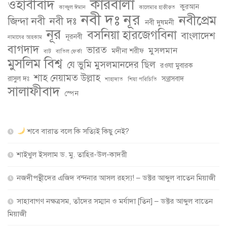
কারবালা
ওহাবীবাদ
কুরআন
কান্জুল ঈমান
কালেমার হাক্বীক্বত
নবী দঃ নূর
নবীপ্রেম
জিন্দা নবী
নবী দঃ
নবী দুষমনী
নূর
বসনিয়া হারজেগবিনা
বাংলাদেশ
নূরনবী
নামাযের আহকাম
বাগদাদ
ভারত
মুসলমান
মদীনা শরীফ
বাট
বাতিল ফের্কা
মুসলিম বিশ্ব
যে ভুমি মুসলমানদের ছিল
রওযা মুবারক
শাহ নেয়ামত উল্লাহ
রাসুল দঃ
সন্ত্রাসবাদ
শাহাদাত
শিয়া পরিচিতি
সালাফীবাদ
স্পেন
শবে বারাত বলে কি সত্যিই কিছু নেই?
শাইখুল ইসলাম ড. মু. তাহির-উল-কাদরী
নজদীপন্থীদের এজিদ বন্দনার আসল রহস্য! – ডক্টর আব্দুল বাতেন মিয়াজী
সাহাবাগণ নক্ষত্রসম, তাঁদের সম্মান ও মর্যাদা [তিন] – ডক্টর আব্দুল বাতেন
মিয়াজী