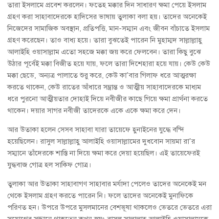
তারা ইসলামে প্রবেশ করলেন। ফতেহ মক্কার দিন সাধারণ ক্ষমা পেয়ে ইসলাম
গ্রহণ করা সাহাবাদেরকে হাদিসের ভাষায় তুলাকা বলা হয়। তাদের অনেকেই
নিজেদের সামাজিক অবস্থান, প্রতিপত্তি, মান-সম্মান এবং জীবন বাঁচাতে ইসলাম
গ্রহণ করেছেন। তাও বাধ্য হয়ে। তারা বুঝতেই পারেন নি মুহাম্মদ সাল্লাল্লাহু
আলাইহি ওয়াসাল্লাম এতো সহজে মক্কা জয় করে ফেলবেন। তারা কিছু বুঝে
উঠার পূর্বেই মক্কা বিজীত হয়ে যায়, ফলে তারা দিশেহারা হয়ে যায়। কেউ কেউ
মক্কা ছেড়ে অন্যত্র পালাতে শুরু করে, কেউ কা’বার গিলাফ ধরে আত্মরক্ষা
করতে থাকেন, কেউ রাতের আঁধারে সম্ভ্রান্ত ও আত্মীয় সাহাবাদেরকে মাধ্যম
ধরে পুরনো আত্মীয়তার দোহাই দিয়ে নবীজীর কাছে গিয়ে ক্ষমা প্রার্থনা করতে
থাকেন। দয়ার সাগর নবীজী তাদেরকে একে একে ক্ষমা করে দেন।
আর উতাকা হলেন সেসব সাহাবা যারা তায়েফে হুনাইনের যুদ্ধে বন্দি
হয়েছিলেন। রাসুল সাল্লাল্লাহু আলাইহি ওয়াসাল্লামের দুধবোন সায়মা রা’র
সম্মানে তাঁদেরকে শাস্তি না দিয়ে ক্ষমা করে দেয়া হয়েছিল। এই তায়েফেরই
যুদ্ধবাজ গোত্র হল সাকিফ গোত্র।
তুলাকা আর উতাকা সাহাবাগণ সাহাবার মর্যাদা পেলেও তাদের অনেকেই মন
থেকে ইসলাম গ্রহণ করতে পারেন নি। ফলে তাদের অনেকেই মুনাফিকে
পরিণত হন। উপরে উপরে মুসলমানের বেশভূষা থাকলেও ভেতরে ভেতরে এরা