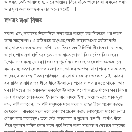
আকবর, কেউ আসাদুল্লাহ, মানে আল্লাহর সিংহ যাঁকে ভালোবাসা মুমিনের প্রমাণ
আর ঘৃণা করা মুনাফিক হবার জন্যে যথেষ্ট।। ]
দশমঃ মক্কা বিজয়
মর্যাদা এবং সম্মানের দিকে দিয়ে দশম স্তরে আছেন মক্কা বিজয়ের পর ঈমান
আনা সাহাবাগণ। এ অভিযানে অংশগ্রহণকারী সাহাবাগণের মর্যাদা বাকি
সাহাবাদের চেয়ে অনেক বেশি। মক্কা বিজয় একটি নির্দিষ্ট সীমারেখা। যা স্বয়ং
আল্লাহ পাক সূরা হাদীদের ১০ নং আয়াতে ঘোষণা দিয়ে বেঁধে দিয়েছেন।
“তোমাদের মধ্যে যে মক্কা বিজয়ের পূর্বে ব্যয় করেছে ও জেহাদ করেছে, সে
সমান নয়; এরূপ লোকদের মর্যদা বড় তাদের অপেক্ষা যারা পরে ব্যয় করেছে
ও জেহাদ করেছে।” কথা পরিষ্কার। না বোঝার কোনও অবকাশ নেই। কারণ
হুদায়বিয়ার সন্ধির পর ধীরে ধীরে ইসলামের প্রচার ও প্রসার হতে থাকে। আর
মক্কা বিজয়ের পর লোকজন দলবেঁধে ইসলামে প্রবেশ করতে থাকে। মক্কা বিজয়
এবং গণহারে লোকজনের ঈমান আনার বিষয়ে ইঙ্গিত দিয়ে আল্লাহ পাক সূরা
নসর নাযিল করেন, “আপনি মানুষকে দলে দলে আল্লাহর দ্বীনে প্রবেশ করতে
দেখবেন”। এভাবে দলে দলে ইসলামে প্রবেশ করার লোকগুলো সাহাবা হবার
গৌরব লাভ করেছেন। তবে সেই “নাযযালা”র সুযোগ পান নি। অর্থাৎ ধীরে
ধীরে কুরআন নাযিল হবার ফলে পূর্বে ঈমান আনা সাহাবাগণ যেভাবে রাসুলের