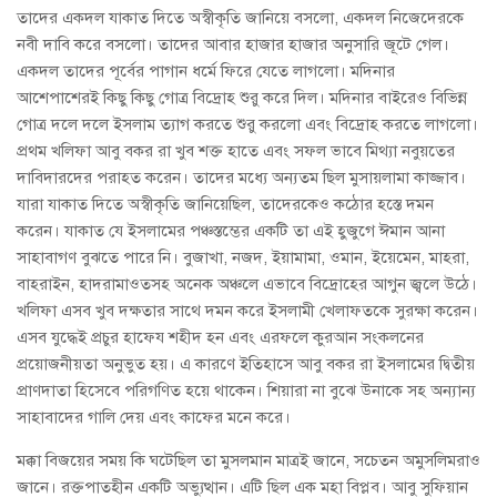
তাদের একদল যাকাত দিতে অস্বীকৃতি জানিয়ে বসলো, একদল নিজেদেরকে
নবী দাবি করে বসলো। তাদের আবার হাজার হাজার অনুসারি জূটে গেল।
একদল তাদের পূর্বের পাগান ধর্মে ফিরে যেতে লাগলো। মদিনার
আশেপাশেরই কিছু কিছু গোত্র বিদ্রোহ শুরু করে দিল। মদিনার বাইরেও বিভিন্ন
গোত্র দলে দলে ইসলাম ত্যাগ করতে শুরু করলো এবং বিদ্রোহ করতে লাগলো।
প্রথম খলিফা আবু বকর রা খুব শক্ত হাতে এবং সফল ভাবে মিথ্যা নবুয়তের
দাবিদারদের পরাহত করেন। তাদের মধ্যে অন্যতম ছিল মুসায়লামা কাজ্জাব।
যারা যাকাত দিতে অস্বীকৃতি জানিয়েছিল, তাদেরকেও কঠোর হস্তে দমন
করেন। যাকাত যে ইসলামের পঞ্চস্তম্ভের একটি তা এই হুজুগে ঈমান আনা
সাহাবাগণ বুঝতে পারে নি। বুজাখা, নজদ, ইয়ামামা, ওমান, ইয়েমেন, মাহরা,
বাহরাইন, হাদরামাওতসহ অনেক অঞ্চলে এভাবে বিদ্রোহের আগুন জ্বলে উঠে।
খলিফা এসব খুব দক্ষতার সাথে দমন করে ইসলামী খেলাফতকে সুরক্ষা করেন।
এসব যুদ্ধেই প্রচুর হাফেয শহীদ হন এবং এরফলে কুরআন সংকলনের
প্রয়োজনীয়তা অনুভুত হয়। এ কারণে ইতিহাসে আবু বকর রা ইসলামের দ্বিতীয়
প্রাণদাতা হিসেবে পরিগণিত হয়ে থাকেন। শিয়ারা না বুঝে উনাকে সহ অন্যান্য
সাহাবাদের গালি দেয় এবং কাফের মনে করে।
মক্কা বিজয়ের সময় কি ঘটেছিল তা মুসলমান মাত্রই জানে, সচেতন অমুসলিমরাও
জানে। রক্তপাতহীন একটি অভ্যুত্থান। এটি ছিল এক মহা বিপ্লব। আবু সুফিয়ান