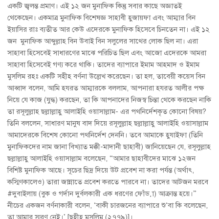
একটি জ্বলন্ত প্রমাণ। এই ১২ জন মুনাফিক কিন্তু সবার কাছে অজ্ঞাতই
থেকেছেন। একমাত্র মুনাফিক বিশেষজ্ঞ সাহাবী হুজায়ফা এবং আম্মার বিন
ইয়াসির রাঃ ব্যতীত আর কেউ এদেরকে মুনাফিক হিসেবে চিনতেন না। এই ১২
জন মুনাফিক আব্দুল্লাহ বিন উবাই বিন সলুলের সাথের লোক ছিল না। এরা
সাহাবা হিসেবেই সাধারণের মাঝে পরিচিত ছিল এবং আজো এদেরকে আমরা
সাহাবা হিসেবেই গণ্য করে থাকি। তাদের ব্যাপারে ইমাম আহমাদ ও ইমাম
মুসলিম রহঃ একটি সহীহ বর্ণনা উল্লেখ করেছেন। তা হল, তাবেয়ী কয়েস বিন
আব্বাদ বলেন, আমি হযরত আম্মারকে বললাম, আপনারা হযরত আলীর পক্ষ
নিয়ে যে কাজ (যুদ্ধ) করছেন, তা কি আপনাদের নিজস্ব চিন্তা থেকে করছেন নাকি
তা রসূলুল্লাহ ছল্লাল্লাহু আলাইহি ওয়াসাল্লাম- এর পথনির্দেশকৃত কোনো বিষয়?
তিনি বললেন, সাধারণ মানুষ বাদ দিয়ে রসূলুল্লাহ ছল্লাল্লাহু আলাইহি ওয়াসাল্লাম
আমাদেরকে বিশেষ কোনো পথনির্দেশ দেননি। তবে আমাকে হুযাইফা (তিনি
মুনাফিকদের নাম জানা বিখ্যাত মক্কী-মাদানী ছাহাবী) জানিয়েছেন যে, রসূলুল্লাহ
ছল্লাল্লাহু আলাইহি ওয়াসাল্লাম বলেছেন, “আমার ছাহাবীদের মাঝে ১২জন
বিশিষ্ট মুনাফিক আছে। সূচের ছিদ্র দিয়ে উট প্রবেশ না করা পর্যন্ত (অর্থাৎ,
কস্মিণকালেও) তারা জান্নাতে প্রবেশ করতে পারবে না। তাদের আটজন মরবে
#দুবাইলায় (বুক ও গর্দান দুর্বলকারী এক ধরণের ফোঁড়া) আক্রান্ত হয়ে।”
নীচের একজন বর্ণনাকারী বলেন, ‘বাকী চারজনের ব্যাপারে শু‘বা কি বলেছেন,
তা আমার স্মরণ নেই।’ [ছহীহ মুসলিম (২৭৭৯)]।