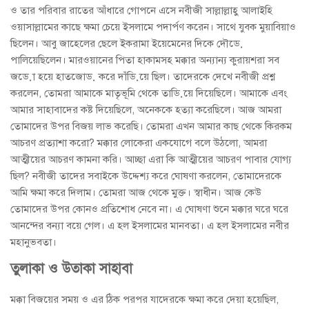
ও তার পরিবার রাতের আঁধারে গোপনে এসে নবীজী সাল্লাল্লাহু আলাইহি
ওয়াসাল্লামের কাছে ক্ষমা চেয়ে ইসলামে পদার্পণ করেন। সাথে যুবক মুয়াবিয়াও
ছিলেন। আবু জাহেলের ছেলে ইকরামা ইয়েমেনের দিকে দৌড়ে
পালিয়েছিলেন। মারওয়ানের পিতা হাকামসহ মক্কার অন্যান্য কুরায়শরা সব
জড়ো হয়ে হাতজোড় করে দাঁড়িয়ে ছিল। তাদেরকে দেখে নবীজী প্রশ্ন
করলেন, তোমরা আমাকে মাতৃভূমি থেকে তাড়িয়ে দিয়েছিলে। আমাকে এবং
আমার সাহাবাদের কষ্ট দিয়েছিলে, অনেককে হত্যা করেছিলে। আজ আমরা
তোমাদের উপর বিজয় লাভ করেছি। তোমরা এখন আমার কাছ থেকে কিরকম
আচরণ প্রত্যাশা করো? মক্কার লোকেরা একযোগে বলে উঠলো, আমরা
আত্মীয়ের আচরণ কামনা করি। আচ্ছা এরা কি আত্মীয়ের আচরণ পাবার যোগ্য
ছিল? নবীজী তাদের সবাইকে উদ্দেশ্য করে ঘোষণা করলেন, তোমাদেরকে
আমি ক্ষমা করে দিলাম। তোমরা আজ থেকে মুক্ত। স্বাধীন। আজ কেউ
তোমাদের উপর কোনও প্রতিশোধ নেবে না। এ ঘোষণা শুনে মক্কার ঘরে ঘরে
আনন্দের বন্যা বয়ে গেল। এ হল ইসলামের মানবতা। এ হল ইসলামের নবীর
মহানুভবতা।
তুলাকা ও উতাকা সাহাবা
মক্কা বিজয়ের সময় ও এর ঠিক পরপর যাদেরকে ক্ষমা করে দেয়া হয়েছিল,