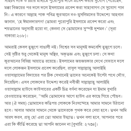
সাহচর্য লাভ ও চর্চার মাধ্যমে পুরোপুরি দীনে প্রবেশ করার সুযোগ পেয়েছেন,
মক্কা বিজয়ের পর দলে দলে ইসলামের প্রবেশ করা সাহাবাগণ সে সুযোগ পান
নি। এ কারণে আল্লাহ পাক পবিত্র কুরআনে নও-মুসলিমদের উদ্দেশ্যে আহবান
জানান, ‘হে ঈমানদারগণ! তোমরা পুরোপুরি ইসলামে প্রবেশ করো এবং
শয়তানের অনুসারী হয়ো না, কেননা সে তোমাদের সুস্পষ্ট দুশমন।’ (সূরা
বাকারা:২০৮)।
আমরাই কেবল হুজুগে বাঙালী নই। বিশ্বের সব মানুষই কমবেশি হুজুগে চলে।
সেই সৃষ্টির শুরু থেকেই মানুষ অস্থির, অকৃতজ্ঞ এবং হুজুগে চলা। সে কথা
কুরআনের বিভিন্ন আয়াতে রয়েছে। ইসলামের জয়জয়কার দেখে যেভাবে দলে
দলে লোকজন ইসলামে প্রবেশ করেছিল, রাসুল সাল্লাল্লাহু আলাইহি
ওয়াসাল্লামের বিদায়ের পর ঠিক সেখানেই তাদের অনেকেই উল্টো পথে দৌড়
দিয়েছিল। এসব লোকদের উদ্দেশ্য করেই নবীজী সাল্লাল্লাহু আলাইহি
ওয়াসাল্লাম হাউযে কাউসারের একটি চিত্র বর্ণনা করেছেন যা ইমাম বুখারি
রেওয়ায়েত করেছেন, “আমি তোমাদের আগে হাউয এর কাছে গিয়ে পৌছব।
আর (ঐ সময়) তোমাদের কতিপয় লোককে নিঃসন্দেহে আমার সামনে উঠানো
হবে। আবার আমার সামনে থেকে তাদেরকে পৃথক করে নেয়া হবে। তখন আমি
আরয করব, প্রভু হে! এরা তো আমার উম্মাত। তখন বলা হবে, আপনার পরে
এরা কি কীর্তি করেছে তা আপনি জানেন না [বুখারি: ২৭৩৪]।