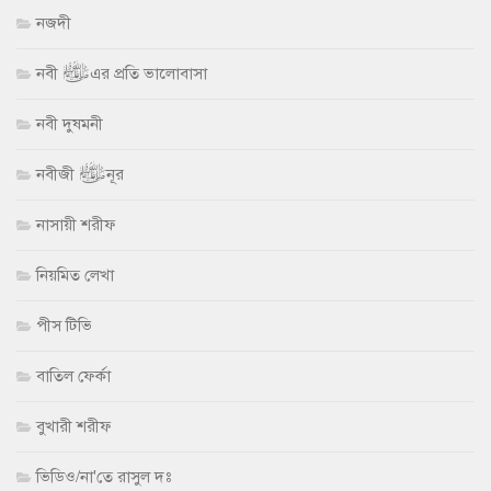
নজদী
নবী ﷺ এর প্রতি ভালোবাসা
নবী দুষমনী
নবীজী ﷺ নূর
নাসায়ী শরীফ
নিয়মিত লেখা
পীস টিভি
বাতিল ফের্কা
বুখারী শরীফ
ভিডিও/না'তে রাসুল দঃ