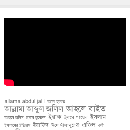
allama abdul jalil
আ'লা হযরত
আহলে বাইত
আল্লামা আব্দুল জলিল
ইরাক
ইসলাম
ইলমে গায়েব
আহলে হাদিস
ইমাম হুসেইন
এজিদ
ইয়াজিদ
ঈদে মীলাদুন্নাবী
ইসলামের ইতিহাস
ওলী