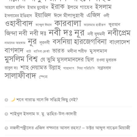
ইরাক
ইসলাম
ইলমে গায়েব
আহলে হাদিস
ইমাম হুসেইন
এজিদ
ইয়াজিদ
ঈদে মীলাদুন্নাবী
ইসলামের ইতিহাস
ওলী
কারবালা
ওহাবীবাদ
কুরআন
কান্জুল ঈমান
কালেমার হাক্বীক্বত
নবী দঃ নূর
নবীপ্রেম
জিন্দা নবী
নবী দঃ
নবী দুষমনী
নূর
বসনিয়া হারজেগবিনা
বাংলাদেশ
নূরনবী
নামাযের আহকাম
বাগদাদ
ভারত
মুসলমান
মদীনা শরীফ
বাট
বাতিল ফের্কা
মুসলিম বিশ্ব
যে ভুমি মুসলমানদের ছিল
রওযা মুবারক
শাহ নেয়ামত উল্লাহ
রাসুল দঃ
সন্ত্রাসবাদ
শাহাদাত
শিয়া পরিচিতি
সালাফীবাদ
স্পেন
শবে বারাত বলে কি সত্যিই কিছু নেই?
শাইখুল ইসলাম ড. মু. তাহির-উল-কাদরী
নজদীপন্থীদের এজিদ বন্দনার আসল রহস্য! – ডক্টর আব্দুল বাতেন মিয়াজী