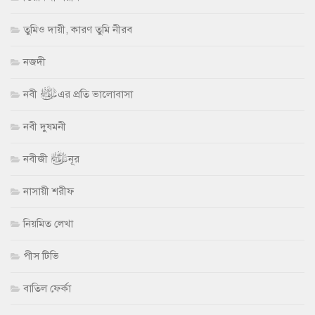
তুমিও দায়ী, কারণ তুমি নীরব
নজদী
নবী ﷺ এর প্রতি ভালোবাসা
নবী দুষমনী
নবীজী ﷺ নূর
নাসায়ী শরীফ
নিয়মিত লেখা
পীস টিভি
বাতিল ফের্কা