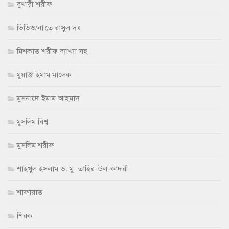
বুখারী শরীফ
ভিডিও/না'তে রাসুল দঃ
মিশকাত শরীফ ব্যাখ্যা সহ
মুয়াত্তা ইমাম মালেক
মুসনাদে ইমাম আহমাদ
মুসলিম বিশ্ব
মুসলিম শরীফ
শাইখুল ইসলাম ড. মু. তাহির-উল-কাদরী
শাফায়াত
শিরক