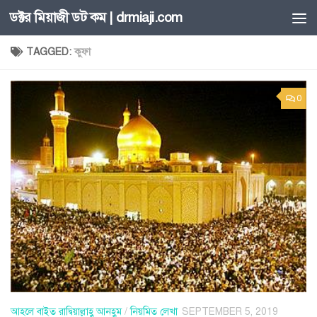
ডক্টর মিয়াজী ডট কম | drmiaji.com
Skip to content
TAGGED:
কুফা
0
আহলে বাইত রাদ্বিয়াল্লাহু আনহুম
/
নিয়মিত লেখা
SEPTEMBER 5, 2019