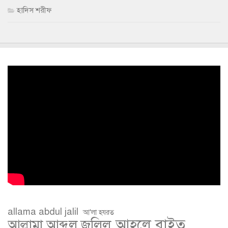
হাদিস শরীফ
allama abdul jalil
আ'লা হযরত
আহলে বাইত
আল্লামা আব্দুল জলিল