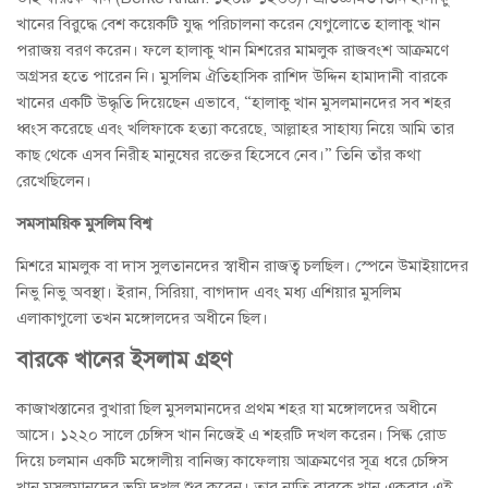
খানের বিরুদ্ধে বেশ কয়েকটি যুদ্ধ পরিচালনা করেন যেগুলোতে হালাকু খান
পরাজয় বরণ করেন। ফলে হালাকু খান মিশরের মামলুক রাজবংশ আক্রমণে
অগ্রসর হতে পারেন নি। মুসলিম ঐতিহাসিক রাশিদ উদ্দিন হামাদানী বারকে
খানের একটি উদ্ধৃতি দিয়েছেন এভাবে, “হালাকু খান মুসলমানদের সব শহর
ধ্বংস করেছে এবং খলিফাকে হত্যা করেছে, আল্লাহর সাহায্য নিয়ে আমি তার
কাছ থেকে এসব নিরীহ মানুষের রক্তের হিসেবে নেব।” তিনি তাঁর কথা
রেখেছিলেন।
সমসাময়িক মুসলিম বিশ্ব
মিশরে মামলুক বা দাস সুলতানদের স্বাধীন রাজত্ব চলছিল। স্পেনে উমাইয়াদের
নিভু নিভু অবস্থা। ইরান, সিরিয়া, বাগদাদ এবং মধ্য এশিয়ার মুসলিম
এলাকাগুলো তখন মঙ্গোলদের অধীনে ছিল।
বারকে খানের ইসলাম গ্রহণ
কাজাখস্তানের বুখারা ছিল মুসলমানদের প্রথম শহর যা মঙ্গোলদের অধীনে
আসে। ১২২০ সালে চেঙ্গিস খান নিজেই এ শহরটি দখল করেন। সিল্ক রোড
দিয়ে চলমান একটি মঙ্গোলীয় বানিজ্য কাফেলায় আক্রমণের সূত্র ধরে চেঙ্গিস
খান মুসলমানদের ভুমি দখল শুরু করেন। তার নাতি বারকে খান একবার এই