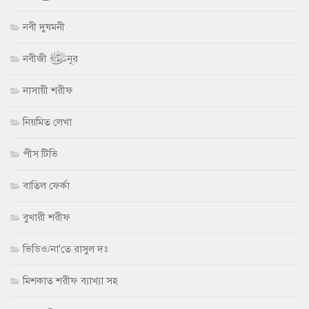
নবী দুষমনী
নবীজী ﷺ নূর
নাসায়ী শরীফ
নিয়মিত লেখা
পীস টিভি
বাতিল ফের্কা
বুখারী শরীফ
ভিডিও/না'তে রাসুল দঃ
মিশকাত শরীফ ব্যাখ্যা সহ