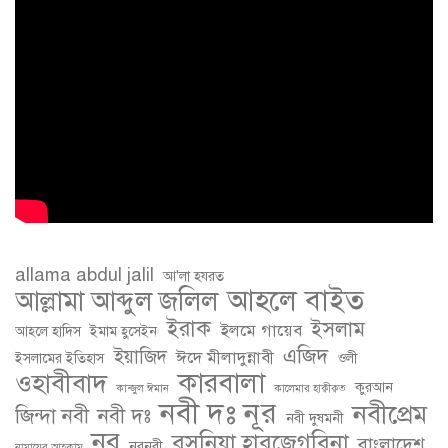
allama abdul jalil
আ'লা হযরত
আহলে বাইত
আল্লামা আব্দুল জলিল
ইরাক
ইসলাম
ইলমে গায়েব
আহলে হাদিস
ইমাম হুসেইন
এজিদ
ইয়াজিদ
ঈদে মীলাদুন্নাবী
ইসলামের ইতিহাস
ওলী
কারবালা
ওহাবীবাদ
কুরআন
কান্জুল ঈমান
কালেমার হাক্বীক্বত
নবী দঃ নূর
নবীপ্রেম
জিন্দা নবী
নবী দঃ
নবী দুষমনী
নূর
বসনিয়া হারজেগবিনা
বাংলাদেশ
নূরনবী
নামাযের আহকাম