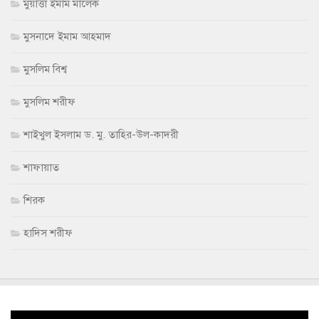
মুয়াত্তা ইমাম মালেক
মুসনাদে ইমাম আহমাদ
মুসলিম বিশ্ব
মুসলিম শরীফ
শাইখুল ইসলাম ড. মু. তাহির-উল-কাদরী
শাফায়াত
শিরক
হাদিস শরীফ