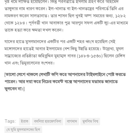
খৃষ্ট ধর্মে দীক্ষিত হয়েছিলেন। কিন্তু পরবর্তীতে ইসলাম গ্রহণ করে আহমেদ
তাকুদার নাম ধারণ করেন। ইল-খানাত বা ইল-খানতন্ত্রের পরিবর্তে তিনি এর
নামকরণ করেন সালতানাত। তার শাসন ছিল খুবই অল্প সময়ের জন্য, ১২৮২
থেকে ১২৮৪। পূর্ববর্তী খান আবাকার পুত্র আরগুন সফল একটি ক্যু-এর মাধ্যমে
তাকে হত্যা করে ক্ষমতা দখল করেন।
যাদের হাতে মুসলমানদের একটির পর একটি শহর ধ্বংস হয়েছিল সেই
মঙ্গোলদের হাতেই আবার ইসলামের বেশ কিছু উন্নতি হয়েছে। উল্লেখ্য, মুঘল
সাম্রাজ্যের প্রতিষ্ঠাতা জহিরুদ্দিন মুহাম্মদ বাবর (১৪৮৩-১৫৩০) ছিলেন চেঙ্গিস
খান এবং তিমুরলেনের বংশধর।
[
ভালো লেগে থাকলে লেখাটি কপি করে আপনাদের টাইমলাইনে পোষ্ট করতে
পারেন। আর দয়া করে নিচের কমেন্ট বক্সে আপনাদের মতামত জানাতে
ভুলবেন না।
]
Tags:
ইরাক
বসনিয়া হারজেগবিনা
বাগদাদ
মুসলিম বিশ্ব
যে ভুমি মুসলমানদের ছিল