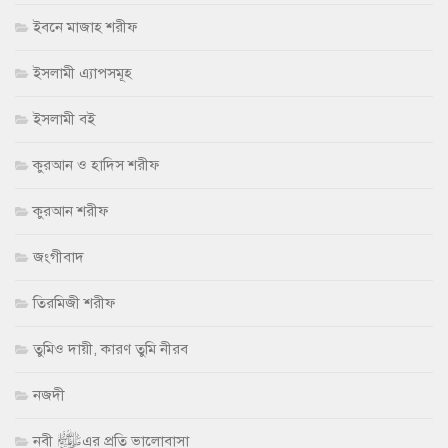
ইবনে মাজাহ শরীফ
ইসলামী এ্যাপসমূহ
ইসলামী বই
কুরআন ও হাদিস শরীফ
কুরআন শরীফ
জংগীবাদ
তিরমিজী শরীফ
তুমিও দায়ী, কারণ তুমি নীরব
নজদী
নবী ﷺ এর প্রতি ভালোবাসা