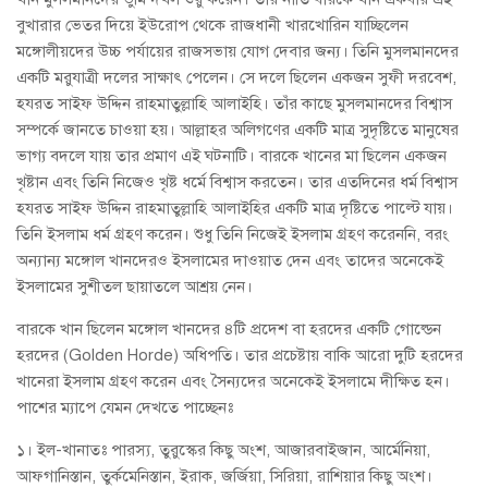
বুখারার ভেতর দিয়ে ইউরোপ থেকে রাজধানী খারখোরিন যাচ্ছিলেন
মঙ্গোলীয়দের উচ্চ পর্যায়ের রাজসভায় যোগ দেবার জন্য। তিনি মুসলমানদের
একটি মরুযাত্রী দলের সাক্ষাৎ পেলেন। সে দলে ছিলেন একজন সুফী দরবেশ,
হযরত সাইফ উদ্দিন রাহমাতুল্লাহি আলাইহি। তাঁর কাছে মুসলমানদের বিশ্বাস
সম্পর্কে জানতে চাওয়া হয়। আল্লাহর অলিগণের একটি মাত্র সুদৃষ্টিতে মানুষের
ভাগ্য বদলে যায় তার প্রমাণ এই ঘটনাটি। বারকে খানের মা ছিলেন একজন
খৃষ্টান এবং তিনি নিজেও খৃষ্ট ধর্মে বিশ্বাস করতেন। তার এতদিনের ধর্ম বিশ্বাস
হযরত সাইফ উদ্দিন রাহমাতুল্লাহি আলাইহির একটি মাত্র দৃষ্টিতে পাল্টে যায়।
তিনি ইসলাম ধর্ম গ্রহণ করেন। শুধু তিনি নিজেই ইসলাম গ্রহণ করেননি, বরং
অন্যান্য মঙ্গোল খানদেরও ইসলামের দাওয়াত দেন এবং তাদের অনেকেই
ইসলামের সুশীতল ছায়াতলে আশ্রয় নেন।
বারকে খান ছিলেন মঙ্গোল খানদের ৪টি প্রদেশ বা হরদের একটি গোল্ডেন
হরদের (Golden Horde) অধিপতি। তার প্রচেষ্টায় বাকি আরো দুটি হরদের
খানেরা ইসলাম গ্রহণ করেন এবং সৈন্যদের অনেকেই ইসলামে দীক্ষিত হন।
পাশের ম্যাপে যেমন দেখতে পাচ্ছেনঃ
১। ইল-খানাতঃ পারস্য, তুরুস্কের কিছু অংশ, আজারবাইজান, আর্মেনিয়া,
আফগানিস্তান, তুর্কমেনিস্তান, ইরাক, জর্জিয়া, সিরিয়া, রাশিয়ার কিছু অংশ।