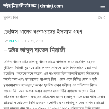
ডক্টর মিয়াজী ডট কম | drmiaji.com
Skip to content
মুসলিম বিশ্ব
0
চেংঙ্গিস খানের বংশধরদের ইসলাম গ্রহণ
BY
BMIAJI
·
JULY 19, 2019
– ডক্টর আব্দুল বাতেন মিয়াজী
চেঙ্গিস খানের নাতি হালাকু খানের হাতে বাগদাদ ধ্বংস হয়েছিল ১২৫৮
খৃষ্টাব্দে। বিভিন্ন সূত্রমতে প্রায় ৮ লক্ষ লোককে তখন নির্মমভাবে হত্যা করা
হয়েছিল। অনেকে মনে করেন, এই ধ্বংসযজ্ঞ ছিল আব্বাসীয়দের নিজেদের
কর্মের ফল এবং তা তাদের পাওনাই ছিল। একে একে বিভিন্ন দেশ ও ভুমি
মুসলমানদের হাতছাড়া হলেও মুসলিম কোন খলীফা এর প্রতিশোধ নিতে
পারেন নি। তবে অবাক করার ব্যাপার হলো যিনি বাগদাদ ধ্বংসের তীব্র
প্রতিবাদ করেছিলেন এবং এর প্রতিশোধ স্বরূপ হালাকু খানকে চরম শাস্তি দেবার
প্রতিজ্ঞা করেছিলেন তিনি একজন মঙ্গোলীয় এবং হালাকু খানের আপন চাচাতো
ভাই বারকে খান (Berke Khan: ১২০৯-১২৬৬)। প্রতিজ্ঞামত তিনি হালাকু