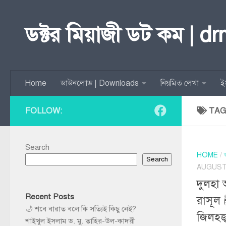
Skip to content
ডক্টর মিয়াজী ডট কম | d
Home
ডাউনলোড | Downloads
নিয়মিত লেখা
ই
FOLLOW:
TAG
Search
HOME
/
Search
AUGUST 
দুলহা 
Recent Posts
রাসূল ﷺ এর ঘর থেকে! পহেলা
🌙 শবে বারাত বলে কি সত্যিই কিছু নেই?
জিলহজ
শাইখুল ইসলাম ড. মু. তাহির-উল-কাদরী