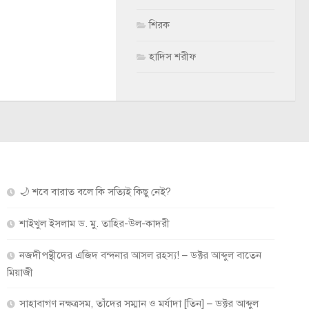
শিরক
হাদিস শরীফ
🌙 শবে বারাত বলে কি সত্যিই কিছু নেই?
শাইখুল ইসলাম ড. মু. তাহির-উল-কাদরী
নজদীপন্থীদের এজিদ বন্দনার আসল রহস্য! – ডক্টর আব্দুল বাতেন
মিয়াজী
সাহাবাগণ নক্ষত্রসম, তাঁদের সম্মান ও মর্যাদা [তিন] – ডক্টর আব্দুল