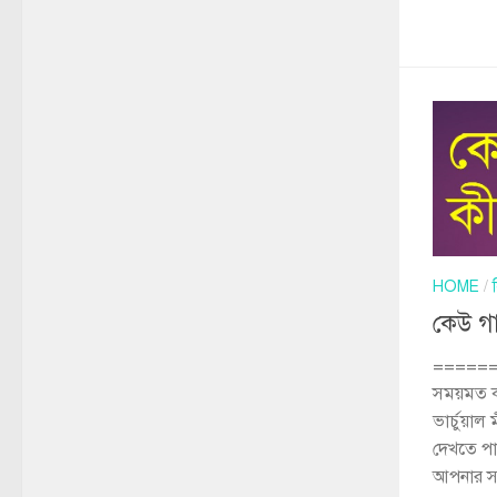
HOME
/
কেউ গ
=======
সময়মত ক
ভার্চুয়াল
দেখতে পা
আপনার সা