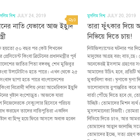
ুসলিম বিশ্ব
JULY 24, 2019
মুসলিম বিশ্ব
JULY 20, 2019
0
ানের নাতি যেভাবে আজ ইহুদি
তারা ফুঁৎকার দিয়ে আল
ত্রী
নিভিয়ে দিতে চায়!
 হয়তো ৫০ বছর পর কেউ লিখবেন
নিউজিল্যান্ডের ঘটনার পর দি
্রেসিডেন্ট কিংবা ব্রিটেনের প্রধানমন্ত্রীর পূর্ব
মানুষের আগ্রহ বরং বাড়ছে
লাদেশের জাতির পিতা বঙ্গবন্ধু শেখ মুজিবুর
অনেকেরই ইসলাম গ্রহণের 
কিংবা উলটোটাও হতে পারে। এখন থেকে ২৫
আমাদের উচিৎ হবে, প্রতিটি
সংবাদ ছাপা হতে পারে বাংলাদেশের
মুকাবিলা করা। ঘৃণাকে ঘৃণা দি
ত্রী কিংবা বিরোধী দলিয় নেতা আমেরিকান ইহুদি
ভালোবাসায় রুপান্তরিত করে স
িটেনের খৃষ্টান বংশোদ্ভূত। আজকে যারা
বার্তা পৌঁছে দিতে হবে যে,
ে নিজেদেরকে সেক্যুলার হিসেবে পরিচয়
উচ্ছিষ্ট। তোমাদের মিশন ব্যর্
্ববোধ করছেন তাদের নাতিপুতিরা একদিন
মুসলমানেরা বিজয়ী। তোমরা ঘৃণ
খৃষ্টান বা হিন্দু হয়ে ফিরে আসলে অবাক হবেন
নিভিয়ে দিতে চাও, আর আমরা
তোমাদের আহ্বান জানাচ্ছি স
তোমাদের ইচ্ছে, সত্য গ্রহণ 