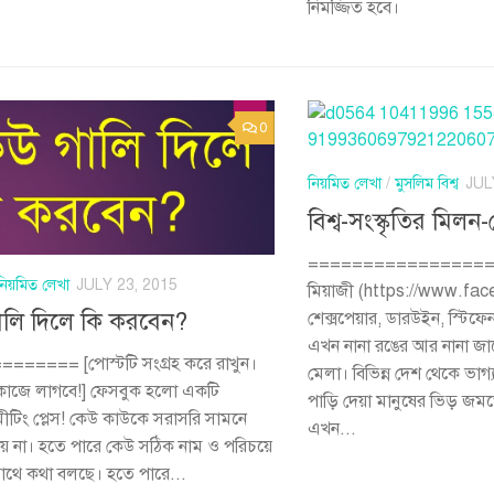
নিমজ্জিত হবে।
0
নিয়মিত লেখা
/
মুসলিম বিশ্ব
JUL
বিশ্ব-সংস্কৃতির মিলন
===================
নিয়মিত লেখা
JULY 23, 2015
মিয়াজী (https://www.fac
ালি দিলে কি করবেন?
শেক্সপেয়ার, ডারউইন, স্টিফ
এখন নানা রঙের আর নানা জা
====== [পোস্টটি সংগ্রহ করে রাখুন।
মেলা। বিভিন্ন দেশ থেকে ভাগ
াজে লাগবে!] ফেসবুক হলো একটি
পাড়ি দেয়া মানুষের ভিড় জম
 মীটিং প্লেস! কেউ কাউকে সরাসরি সামনে
এখন...
য় না। হতে পারে কেউ সঠিক নাম ও পরিচয়ে
থে কথা বলছে। হতে পারে...