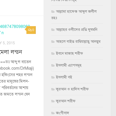
আল্লামা হাফেজ আব্দুল জলীল
রহঃ
আল্লাহর ওলীদের প্রতি দুষমনি
0
আহলে বাইত রাদ্বিয়াল্লাহু আনহুম
Y 5, 2015
-মেলা লন্ডন
ইবনে মাজাহ শরীফ
ডঃ আব্দুল বাতেন
ইসলামী এ্যাপসমূহ
ebook.com/DrMiaji)
েন হকিংসের শহর লন্ডন
ইসলামী বই
তের মানুষের মিলন-
্য পরিবর্তনের আশায়
কুরআন ও হাদিস শরীফ
তে জমতে লন্ডন যেন
কুরআন শরীফ
জংগীবাদ