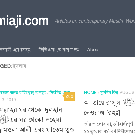
rmiaji.com
Articles on contemporary Muslim Worl
সলামী এ্যাপসমূহ
ভিডিও/না’তে রাসুল দঃ
About
GED:
ইসলাম
আহলে বাইত রাদ্বিয়াল্লাহু আনহুম
/
নিয়মিত লেখা
HOME
/
মুসলিম বিশ্ব
AUGUST
0
3, 2019
আ-তায়ে রাসূল [ﷺ] খাজা গরীবে
আল্লাহর ঘর থেকে, দুলহান
নেওয়াজ [রহঃ]
তাঁর ভালোবাসা, সৌহার্দ্যপূর্
্ব মওলা আলী এবং ফাতেমাতুজ
মমত্ববোধ, ধর্ম-বর্ণ নির্বিশেষ