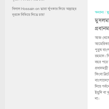
বিলাল Hossain
on
তারা ফুঁৎকার দিয়ে আল্লাহ্‌র
অন্যান্য
/
ম
নূরকে নিভিয়ে দিতে চায়!
মুসলম
প্রধানমন্
আজ থেকে
আমেরিকার প
পুরুষ বাং
রহমান। 
বছর পরে 
প্রধানমন্
কিংবা ব্র
বাংলাদেশ
দিয়ে গর
ইহুদি বা 
না।