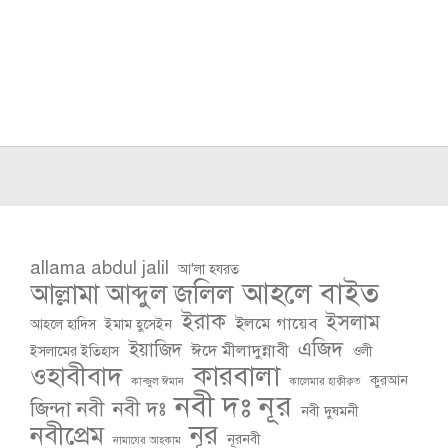
allama abdul jalil
আ'লা হযরত
আহলে বাইত
আল্লামা আব্দুল জলিল
ইরাক
ইসলাম
ইলমে গায়েব
আহলে হাদিস
ইমাম হুসেইন
এজিদ
ইয়াজিদ
ঈদে মীলাদুন্নাবী
ইসলামের ইতিহাস
ওলী
কারবালা
ওহাবীবাদ
কুরআন
কান্জুল ঈমান
কালেমার হাক্বীক্বত
নবী দঃ নূর
জিন্দা নবী
নবী দঃ
নবী দুষমনী
নূর
নবীপ্রেম
নূরনবী
নামাযের আহকাম