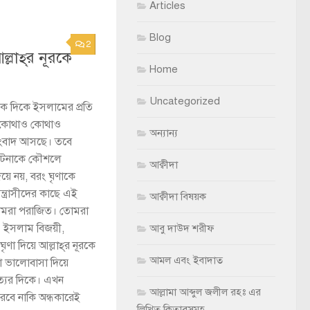
Articles
Blog
2
্লাহ্‌র নূরকে
Home
Uncategorized
কে দিকে ইসলামের প্রতি
। কোথাও কোথাও
অন্যান্য
সংবাদ আসছে। তবে
 ঘটনাকে কৌশলে
আক্বীদা
য়ে নয়, বরং ঘৃণাকে
ন্ত্রাসীদের কাছে এই
আক্বীদা বিষয়ক
 তোমরা পরাজিত। তোমরা
থ। ইসলাম বিজয়ী,
আবু দাউদ শরীফ
া দিয়ে আল্লাহ্‌র নূরকে
আমল এবং ইবাদাত
 ভালোবাসা দিয়ে
ত্যের দিকে। এখন
আল্লামা আব্দুল জলীল রহঃ এর
করবে নাকি অন্ধকারেই
লিখিত কিতাবসমূহ