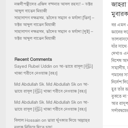
জাহরা র
নজদীপন্থীদের এজিদ বন্দনার আসল রহস্য! – ডক্টর
আব্দুল বাতেন মিয়াজী
মুবার
সাহাবাগণ নক্ষত্রসম, তাঁদের সম্মান ও মর্যাদা [তিন] –
ডক্টর আব্দুল বাতেন মিয়াজী
বর এমন এ
সাহাবাগণ নক্ষত্রসম, তাঁদের সম্মান ও মর্যাদা [দুই] –
জ্ঞানের 
ডক্টর আব্দুল বাতেন মিয়াজী
ভালবাসলে
যাঁর সাথে
দেখাও এব
Recent Comments
বিশেষ আদর
Sayed Rubel Uddin
on
আ-তায়ে রাসূল [ﷺ]
সম্মানীয়
খাজা গরীবে নেওয়াজ [রহঃ]
গমনের সম
নির্দেশ দ
Md Abdullah Sk. Md Abdullah Sk
on
আ-
হুর তাঁর 
তায়ে রাসূল [ﷺ] খাজা গরীবে নেওয়াজ [রহঃ]
বুঝতে না প
Md Abdullah Sk. Md Abdullah Sk
on
আ-
আর রাসূল ﷺ যাঁর থেকে, যিনি বেহেশতের যু
তায়ে রাসূল [ﷺ] খাজা গরীবে নেওয়াজ [রহঃ]
সর্দারদ্বয
বিলাল Hossain
on
তারা ফুঁৎকার দিয়ে আল্লাহ্‌র
নূরকে নিভিয়ে দিতে চায়!