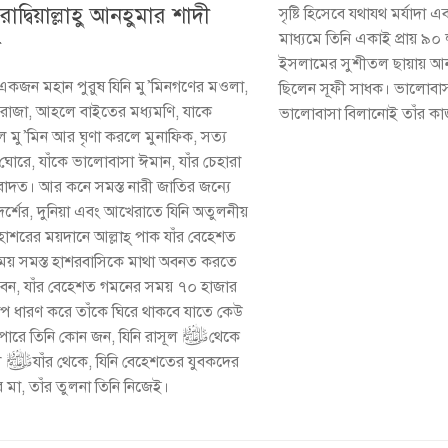
াদ্বিয়াল্লাহু আনহুমার শাদী
সৃষ্টি হিসেবে যথাযথ মর্যাদা
মাধ্যমে তিনি একাই প্রায় ৯
ক
ইসলামের সুশীতল ছায়ায় আন
কজন মহান পুরুষ যিনি মু’মিনগণের মওলা,
ছিলেন সূফী সাধক। ভালোবাস
দরোজা, আহলে বাইতের মধ্যমণি, যাকে
ভালোবাসা বিলানোই তাঁর ক
 মু’মিন আর ঘৃণা করলে মুনাফিক, সত্য
 ঘোরে, যাঁকে ভালোবাসা ঈমান, যাঁর চেহারা
াদত। আর কনে সমস্ত নারী জাতির জন্যে
্শের, দুনিয়া এবং আখেরাতে যিনি অতুলনীয়
, হাশরের ময়দানে আল্লাহ্‌ পাক যাঁর বেহেশত
য় সমস্ত হাশরবাসিকে মাথা অবনত করতে
িবেন, যাঁর বেহেশত গমনের সময় ৭০ হাজার
রূপ ধারণ করে তাঁকে ঘিরে থাকবে যাতে কেউ
ারে তিনি কোন জন, যিনি রাসূল ﷺ থেকে
বকদের
়ের মা, তাঁর তুলনা তিনি নিজেই।