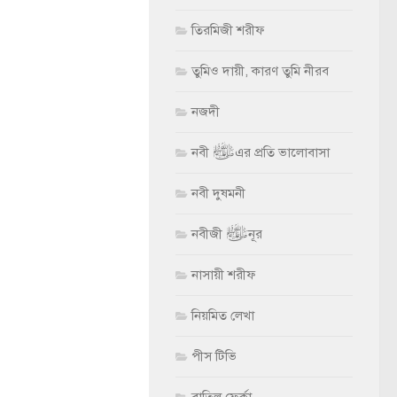
তিরমিজী শরীফ
তুমিও দায়ী, কারণ তুমি নীরব
নজদী
নবী ﷺ এর প্রতি ভালোবাসা
নবী দুষমনী
নবীজী ﷺ নূর
নাসায়ী শরীফ
নিয়মিত লেখা
পীস টিভি