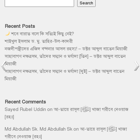
Search
Recent Posts
শবে বারাত বলে কি সত্যিই কিছু নেই?
শাইখুল ইসলাম ড. মু. তাহির-উল-কাদরী
নজদীপন্থীদের এজিদ বন্দনার আসল রহস্য! – ডক্টর আব্দুল বাতেন মিয়াজী
সাহাবাগণ নক্ষত্রসম, তাঁদের সম্মান ও মর্যাদা [তিন] – ডক্টর আব্দুল বাতেন
মিয়াজী
সাহাবাগণ নক্ষত্রসম, তাঁদের সম্মান ও মর্যাদা [দুই] – ডক্টর আব্দুল বাতেন
মিয়াজী
Recent Comments
Sayed Rubel Uddin
on
আ-তায়ে রাসূল [ﷺ] খাজা গরীবে নেওয়াজ
[রহঃ]
Md Abdullah Sk. Md Abdullah Sk
on
আ-তায়ে রাসূল [ﷺ] খাজা
গরীবে নেওয়াজ [রহঃ]