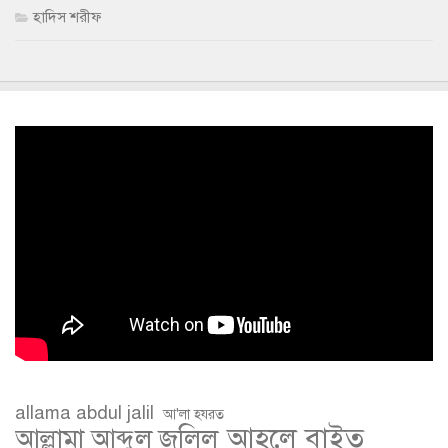
হাদিস শরীফ
allama abdul jalil
আ'লা হযরত
আহলে বাইত
আল্লামা আব্দুল জলিল