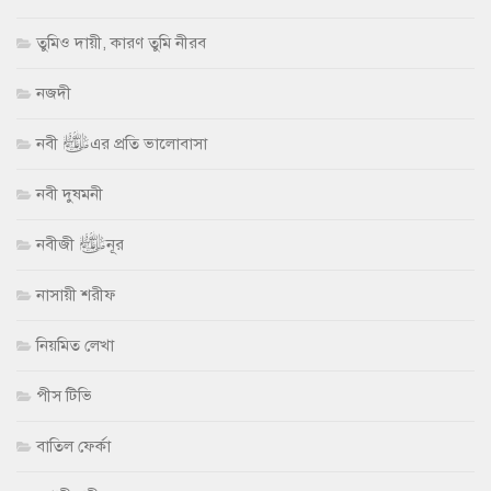
তুমিও দায়ী, কারণ তুমি নীরব
নজদী
নবী ﷺ এর প্রতি ভালোবাসা
নবী দুষমনী
নবীজী ﷺ নূর
নাসায়ী শরীফ
নিয়মিত লেখা
পীস টিভি
বাতিল ফের্কা