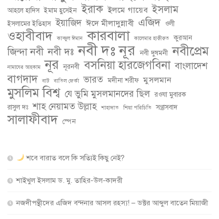
ইরাক
ইসলাম
ইলমে গায়েব
আহলে হাদিস
ইমাম হুসেইন
এজিদ
ইয়াজিদ
ঈদে মীলাদুন্নাবী
ইসলামের ইতিহাস
ওলী
কারবালা
ওহাবীবাদ
কুরআন
কান্জুল ঈমান
কালেমার হাক্বীক্বত
নবী দঃ নূর
নবীপ্রেম
জিন্দা নবী
নবী দঃ
নবী দুষমনী
নূর
বসনিয়া হারজেগবিনা
বাংলাদেশ
নূরনবী
নামাযের আহকাম
বাগদাদ
ভারত
মুসলমান
মদীনা শরীফ
বাট
বাতিল ফের্কা
মুসলিম বিশ্ব
যে ভুমি মুসলমানদের ছিল
রওযা মুবারক
শাহ নেয়ামত উল্লাহ
রাসুল দঃ
সন্ত্রাসবাদ
শাহাদাত
শিয়া পরিচিতি
সালাফীবাদ
স্পেন
শবে বারাত বলে কি সত্যিই কিছু নেই?
শাইখুল ইসলাম ড. মু. তাহির-উল-কাদরী
নজদীপন্থীদের এজিদ বন্দনার আসল রহস্য! – ডক্টর আব্দুল বাতেন মিয়াজী