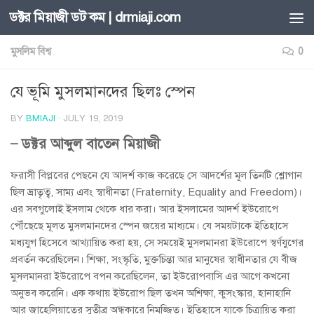
ডক্টর মিয়াজী ডট কম | drmiaji.com
Skip to content
মুসলিম বিশ্ব
0
যে ভূমি মুসলমানদের ছিলঃ স্পেন
BY
BMIAJI
·
JULY 19, 2019
– ডক্টর আব্দুল বাতেন মিয়াজী
ফরাসী বিপ্লবের পেছনে যে আদর্শ কাজ করেছে সে আদর্শের মূল তিনটি শ্লোগান
ছিল ভ্রাতৃত্ব, সাম্য এবং স্বাধীনতা (Fraternity, Equality and Freedom)।
এর সবগুলোই ইসলাম থেকে ধার করা। আর ইসলামের আদর্শ ইউরোপে
পৌঁছেছে মূলত মুসলমানদের স্পেন জয়ের মাধ্যমে। যে সময়টাকে ইতিহাসে
মধ্যযুগ হিসেবে আখ্যায়িত করা হয়, সে সময়েই মুসলমানরা ইউরোপে স্বর্ণযুগের
প্রবর্তন করেছিলেন। শিক্ষা, সংস্কৃতি, মুক্তচিন্তা আর মানুষের স্বাধীনতার যে বীজ
মুসলমানরা ইউরোপে বপন করেছিলেন, তা ইউরোপবাসি এর আগে কখনো
অনুভব করেনি। এক কথায় ইউরোপ ছিল তখন অশিক্ষা, কুসংস্কার, হানাহানি
আর জাহেলিয়াতের সুতীব্র অন্ধকারে নিমজ্জিত। ইতিহাসে যাকে চিত্রায়িত করা