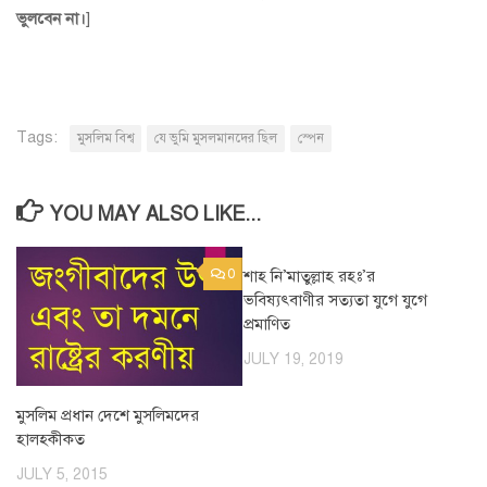
ভুলবেন না।
]
Tags:
মুসলিম বিশ্ব
যে ভুমি মুসলমানদের ছিল
স্পেন
YOU MAY ALSO LIKE...
0
শাহ নি’মাতুল্লাহ রহঃ’র
0
ভবিষ্যৎবাণীর সত্যতা যুগে যুগে
প্রমাণিত
JULY 19, 2019
মুসলিম প্রধান দেশে মুসলিমদের
হালহকীকত
JULY 5, 2015