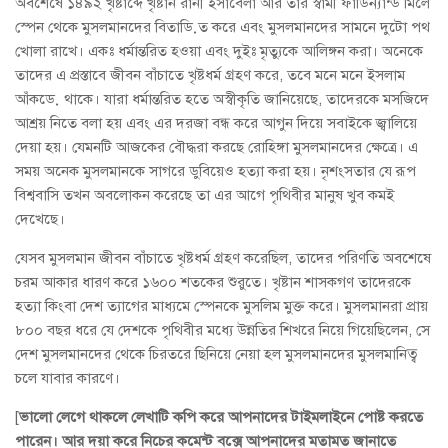
অবশেষে ১৪৯২ খৃষ্টাব্দে খৃষ্টান রানী ইসাবেলা আর তার স্বামী ফার্ডিন্যান্ড মিলে
স্পেন থেকে মুসলমানদের বিতাড়িত করে এবং মুসলমানদের সামনে দুটো পথ
খোলা রাখে। একঃ ধর্মান্তরিত হওয়া এবং দুইঃ মৃত্যুকে আলিঙ্গন করা। অনেকে
তাদের এ প্রস্তাবে জীবন বাঁচাতে খৃষ্টধর্ম গ্রহণ করে, তবে মনে মনে ইসলাম
আঁকড়ে থাকে। যারা ধর্মান্তরিত হতে অস্বীকৃতি জানিয়েছে, তাদেরকে মসজিদে
আশ্রয় নিতে বলা হয় এবং এর দরজা বন্ধ করে আগুন দিয়ে সবাইকে জ্বালিয়ে
দেয়া হয়। যেমনটি আজকের বৌদ্ধরা করছে রোহিঙ্গা মুসলমানদের ক্ষেত্রে। এ
সময় অনেক মুসলমানকে সাগরে ডুবিয়েও হত্যা করা হয়। নৃশংসতার যে রূপ
বিশ্ববাসি তখন অবলোকন করেছে তা এর আগে পৃথিবীর মানুষ খুব কমই
দেখেছে।
যেসব মুসলমান জীবন বাঁচাতে খৃষ্টধর্ম গ্রহণ করেছিল, তাদের পরিণতি অবশেষে
চরম আকার ধারণ করে ১৬০০ শতকের শুরুতে। খৃষ্টান শাসকগণ তাদেরকে
হত্যা কিংবা দেশ ত্যাগের মাধ্যমে স্পেনকে মুসলিম মুক্ত করে। মুসলমানরা প্রায়
৮০০ বছর ধরে যে দেশকে পৃথিবীর মধ্যে উন্নতির শিখরে নিয়ে গিয়েছিলেন, সে
দেশ মুসলমানদের থেকে চিরতরে ছিনিয়ে নেয়া হল মুসলমানদের মুসলমানিত্ব
চলে যাবার কারণে।
[
ভালো লেগে থাকলে লেখাটি কপি করে আপনাদের টাইমলাইনে পোষ্ট করতে
পারেন। আর দয়া করে নিচের কমেন্ট বক্সে আপনাদের মতামত জানাতে