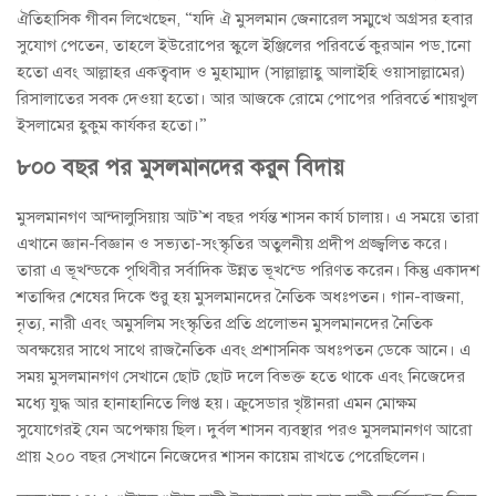
ঐতিহাসিক গীবন লিখেছেন, “যদি ঐ মুসলমান জেনারেল সম্মুখে অগ্রসর হবার
সুযোগ পেতেন, তাহলে ইউরোপের স্কুলে ইঞ্জিলের পরিবর্তে কুরআন পড়ানো
হতো এবং আল্লাহর একত্ববাদ ও মুহাম্মাদ (সাল্লাল্লাহু আলাইহি ওয়াসাল্লামের)
রিসালাতের সবক দেওয়া হতো। আর আজকে রোমে পোপের পরিবর্তে শায়খুল
ইসলামের হুকুম কার্যকর হতো।”
৮০০ বছর পর মুসলমানদের করুন বিদায়
মুসলমানগণ আন্দালুসিয়ায় আট’শ বছর পর্যন্ত শাসন কার্য চালায়। এ সময়ে তারা
এখানে জ্ঞান-বিজ্ঞান ও সভ্যতা-সংস্কৃতির অতুলনীয় প্রদীপ প্রজ্জ্বলিত করে।
তারা এ ভূখন্ডকে পৃথিবীর সর্বাদিক উন্নত ভূখন্ডে পরিণত করেন। কিন্তু একাদশ
শতাব্দির শেষের দিকে শুরু হয় মুসলমানদের নৈতিক অধঃপতন। গান-বাজনা,
নৃত্য, নারী এবং অমুসলিম সংস্কৃতির প্রতি প্রলোভন মুসলমানদের নৈতিক
অবক্ষয়ের সাথে সাথে রাজনৈতিক এবং প্রশাসনিক অধঃপতন ডেকে আনে। এ
সময় মুসলমানগণ সেখানে ছোট ছোট দলে বিভক্ত হতে থাকে এবং নিজেদের
মধ্যে যুদ্ধ আর হানাহানিতে লিপ্ত হয়। ক্রুসেডার খৃষ্টানরা এমন মোক্ষম
সুযোগেরই যেন অপেক্ষায় ছিল। দুর্বল শাসন ব্যবস্থার পরও মুসলমানগণ আরো
প্রায় ২০০ বছর সেখানে নিজেদের শাসন কায়েম রাখতে পেরেছিলেন।