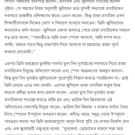
সিউটা অঞ্চলের অধিপতি ছিলেন। রডারিক এবং জুলিয়ান উভয়েই ছিলেন
খৃষ্টান। সে সময়ের নিয়ম অনুযায়ী জুলিয়ান তার সুন্দরী কন্যাকে রডারিকের
দরবারে রাজকীয় প্রশিক্ষণের জন্যে প্রেরণ করেন। কিন্তু রাজা রডারিক এসব
শিক্ষার্থীদেরকে নিজের ভোগ ও বিলাশে ব্যবহার করতেন। তিনি জুলিয়ানের
কন্যাকেও ধর্ষণ করেন। জুলিয়ান একথা জানতে পেরে রাজা রডারিকের সামনে
নত হয়ে বলেন, “পরবর্তীতে আমি যখন স্পেনে আসবো, আমি শপথ করে
বলছি, আমার সাথে কিছু বাজপাখি নিয়ে আসবো যা মহামান্য রাজা পূর্বে
কখনো দেখেননি।”
এরপর তিনি মরক্কোর মুসলিম গভর্নর মুসা বিন নুসাইরের দরবারে গিয়ে রাজা
রডারিকের বিরুদ্ধে অভিযোগ করেন এবং স্পেন আক্রমণের আমন্ত্রণ জানান।
কিন্তু মুসা বিন নুসাইর জুলিয়ানকে পুরোপুরি বিশ্বাস করতে পারছিলেন না। তাই
তিনি প্রথমে এতে সায় দেননি। এরপর জুলিয়ান রাজা রডারিক কর্তৃক নিজ
কন্যার ধর্ষিতা হবার কথা প্রকাশ করেন। এবার মুসা বিন নুসাইর রাজা
রডারিককে শায়েস্তা করতে রাজি হন এবং তারিক বিন জিয়াদকে এই
অভিযানের সেনাপতি নিযুক্ত করেন। তারিক বিন জিয়াদ ৭ হাজার বার্বার সৈন্য
নিয়ে স্পেনের উপকূলে অবতরণ করেন। কথিত আছে, সমুদ্র থেকে উপকূলে
অবতরণ করার পর তিনি জাহাজগুলো আগুন দিয়ে পুড়িয়ে দেবার নির্দেশ দেন
এবং এক জ্বালাময়ী বক্তৃতায় বলেন, “যুবকেরা, তোমাদের সামনে শত্রু আর