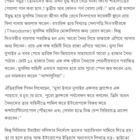
পেছন সমুদ্র। তোমাদের জন্য এখন যুদ্ধ করে বেঁচে থাকা কিংবা শাহাদাতের
পেয়ালা পান করা ছাড়া তৃতীয় আর কোনও পথ খোলা নেই।” তার এই ভাশনে
উদ্বুদ্ধ হয়ে মুসলিম সৈন্যরা জীবন বাজি রেখে ভিসগথের কয়েকটি স্থানে প্রায়
বিনা বাধায় জয়লাভ করেন। রডারিক তার বিখ্যাত সেনাপতি থিওডমীরকে
(Theodomir) মুসলিম বাহিনির মোকাবিলার জন্য প্রেরণ করেন। কিন্তু
থিওডমীর বারবার পরাজিত হন এবং আরো সৈন্য নিয়ে রাজাকে এগিয়ে আসার
জন্য লিখেন। প্রায় এক লক্ষ বাহিনী নিয়ে রাজা এগিয়ে আসেন। মুসা বিন
নুসাইর এ খবর পেয়ে তারিক বিন জিয়াদের সাহায্যার্থে আরো ৫ হাজার সৈন্য
পাঠান। মোট ১২ হাজার সৈন্য এক লক্ষ খৃষ্টান সৈন্যকে শোচনীয়ভাবে পরাজিত
করেন। মুসলিম বাহিনী এভাবে অগ্রসর হয়ে প্রায় পুরো স্পেন জয় করেন এবং
এর নামকরণ করেন “আন্দালুসিয়া”।
ঐতিহাসিক গিবন লিখেছেন, “মুসা ইবনে নুসাইর একবার ফ্রান্সের এক
পাহাড়ের চূড়ায় চড়ে পুরো ফ্রান্সকে পর্যবেক্ষণ করে বললেন, তিনি আরব
সৈন্যদের তার বাহিনীতে শামিল করে ইউরোপকে বিজয় করে
কন্সট্যান্টিনোপোল পৌঁছবেন এবং সেখান হতে নিজ দেশ সিরিয়াতে প্রবেশ
করবেন।”
কিন্তু সিরিয়ায় উমাইয়া খলিফার নির্দেশে তাদের অগ্রাভিযান থামিয়ে দিতে হয়।
তা না হলে হয়ত আজ ইউরোপের ইতিহাস অন্যভাবে লিখতে হত। তাইতো