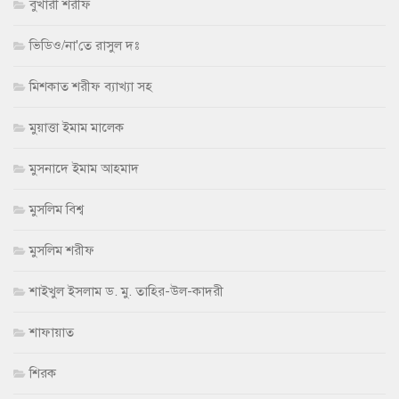
বুখারী শরীফ
ভিডিও/না'তে রাসুল দঃ
মিশকাত শরীফ ব্যাখ্যা সহ
মুয়াত্তা ইমাম মালেক
মুসনাদে ইমাম আহমাদ
মুসলিম বিশ্ব
মুসলিম শরীফ
শাইখুল ইসলাম ড. মু. তাহির-উল-কাদরী
শাফায়াত
শিরক