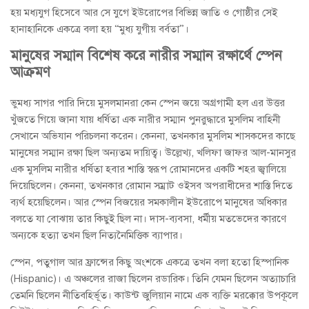
হয় মধ্যযুগ হিসেবে আর সে যুগে ইউরোপের বিভিন্ন জাতি ও গোষ্ঠীর সেই
হানাহানিকে একত্রে বলা হয় “মুধ্য যুগীয় বর্বতা”।
মানুষের সম্মান বিশেষ করে নারীর সম্মান রক্ষার্থে স্পেন
আক্রমণ
ভুমধ্য সাগর পারি দিয়ে মুসলমানরা কেন স্পেন জয়ে অগ্রগামী হল এর উত্তর
খুঁজতে গিয়ে জানা যায় ধর্ষিতা এক নারীর সম্মান পুনরুদ্ধারে মুসলিম বাহিনী
সেখানে অভিযান পরিচলনা করেন। কেননা, তখনকার মুসলিম শাসকদের কাছে
মানুষের সম্মান রক্ষা ছিল অন্যতম দায়িত্ব। উল্লেখ্য, খলিফা জাফর আল-মানসুর
এক মুসলিম নারীর ধর্ষিতা হবার শাস্তি স্বরূপ রোমানদের একটি শহর জ্বালিয়ে
দিয়েছিলেন। কেননা, তখনকার রোমান সম্রাট ওইসব অপরাধীদের শাস্তি দিতে
ব্যর্থ হয়েছিলেন। আর স্পেন বিজয়ের সমকালীন ইউরোপে মানুষের অধিকার
বলতে যা বোঝায় তার কিছুই ছিল না। দাস-ব্যবসা, ধর্মীয় মতভেদের কারণে
অন্যকে হত্যা তখন ছিল নিত্যনৈমিত্তিক ব্যাপার।
স্পেন, পতুগাল আর ফ্রান্সের কিছু অংশকে একত্রে তখন বলা হতো হিস্পানিক
(Hispanic)। এ অঞ্চলের রাজা ছিলেন রডারিক। তিনি যেমন ছিলেন অত্যাচারি
তেমনি ছিলেন নীতিবহির্ভূত। কাউন্ট জুলিয়ান নামে এক ব্যক্তি মরক্কোর উপকূলে