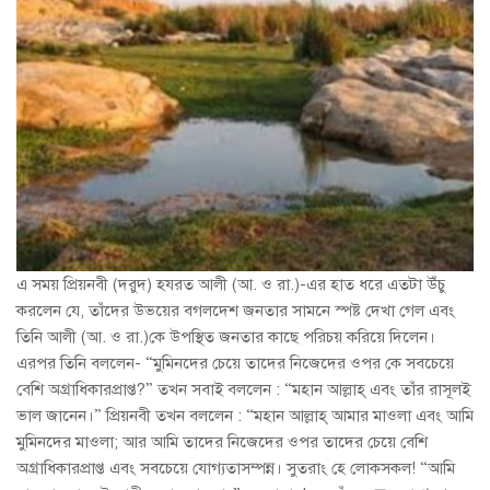
এ সময় প্রিয়নবী (দরুদ) হযরত আলী (আ. ও রা.)-এর হাত ধরে এতটা উঁচু
করলেন যে, তাঁদের উভয়ের বগলদেশ জনতার সামনে স্পষ্ট দেখা গেল এবং
তিনি আলী (আ. ও রা.)কে উপস্থিত জনতার কাছে পরিচয় করিয়ে দিলেন।
এরপর তিনি বললেন- “মুমিনদের চেয়ে তাদের নিজেদের ওপর কে সবচেয়ে
বেশি অগ্রাধিকারপ্রাপ্ত?” তখন সবাই বললেন : “মহান আল্লাহ্ এবং তাঁর রাসূলই
ভাল জানেন।” প্রিয়নবী তখন বললেন : “মহান আল্লাহ্ আমার মাওলা এবং আমি
মুমিনদের মাওলা; আর আমি তাদের নিজেদের ওপর তাদের চেয়ে বেশি
অগ্রাধিকারপ্রাপ্ত এবং সবচেয়ে যোগ্যতাসম্পন্ন। সুতরাং হে লোকসকল! “আমি