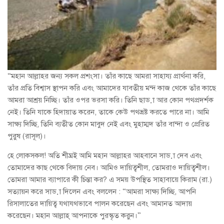
“মহান আল্লাহর জন্য সকল প্রশংসা। তাঁর কাছে আমরা সাহায্য প্রার্থনা করি,
তাঁর প্রতি বিশ্বাস স্থাপন করি এবং আমাদের যাবতীয় মন্দ কাজ থেকে তাঁর কাছে
আমরা আশ্রয় নিচ্ছি। তাঁর ওপর ভরসা করি। তিনি ছাড়া আর কোন পথপ্রদর্শক
নেই। তিনি যাকে হিদায়াত করেন, তাকে কেউ পথভ্রষ্ট করতে পারে না। আমি
সাক্ষ্য দিচ্ছি, তিনি ব্যতীত কোন মাবুদ নেই এবং মুহাম্মদ তাঁর বান্দা ও প্রেরিত
পুরুষ (রাসূল)।
হে লোকসকল! অতি শীঘ্রই আমি মহান আল্লাহর আহবানে সাড়া দেব এবং
তোমাদের কাছ থেকে বিদায় নেব। আমিও দায়িত্বশীল, তোমরাও দায়িত্বশীল।
তোমরা আমার ব্যাপারে কী চিন্তা কর? এ সময় উপস্থিত সাহাবায়ে কিরাম (রা.)
সত্যায়ন করে সাড়া দিলেন এবং বললেন : “আমরা সাক্ষ্য দিচ্ছি, আপনি
রিসালাতের দায়িত্ব যথাযথভাবে পালন করেছেন এবং আমানত আদায়
করেছেন। মহান আল্লাহ্ আপনাকে পুরস্কৃত করুন।”