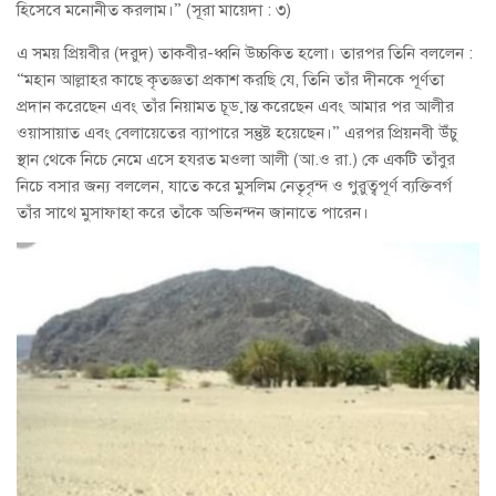
হিসেবে মনোনীত করলাম।” (সূরা মায়েদা : ৩)
এ সময় প্রিয়বীর (দরুদ) তাকবীর-ধ্বনি উচ্চকিত হলো। তারপর তিনি বললেন :
“মহান আল্লাহর কাছে কৃতজ্ঞতা প্রকাশ করছি যে, তিনি তাঁর দীনকে পূর্ণতা
প্রদান করেছেন এবং তাঁর নিয়ামত চূড়ান্ত করেছেন এবং আমার পর আলীর
ওয়াসায়াত এবং বেলায়েতের ব্যাপারে সন্তুষ্ট হয়েছেন।” এরপর প্রিয়নবী উঁচু
স্থান থেকে নিচে নেমে এসে হযরত মওলা আলী (আ.ও রা.) কে একটি তাঁবুর
নিচে বসার জন্য বললেন, যাতে করে মুসলিম নেতৃবৃন্দ ও গুরুত্বপূর্ণ ব্যক্তিবর্গ
তাঁর সাথে মুসাফাহা করে তাঁকে অভিনন্দন জানাতে পারেন।