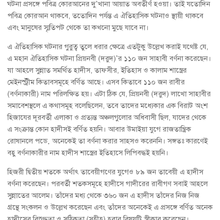
ঘটনা প্রসঙ্গে পবিত্র কোরআনের দু’খানা আয়াত অবতীর্ণ হওয়া। তাই যতোদিন
পবিত্র কোরআন থাকবে, ততোদিন পর্যন্ত এ ঐতিহাসিক ঘটনাও স্থায়ী থাকবে
এবং মানুষের স্মৃতিপট থেকে তা কখনো মুছে যাবে না।
এ ঐতিহাসিক ঘটনার গুরুত্ব তুলে ধরার ক্ষেত্রে এতটুকু উল্লেখ করাই যথেষ্ট যে,
এ মহান ঐতিহাসিক ঘটনা প্রিয়নবী (দরুদ)’র ১১০ জন সাহাবী বর্ণনা করেছেন।
যা আহলে সুন্নাত সমর্থিত হাদীস, তাফসীর, ইতিহাস ও কালাম শাস্ত্রের
মেইনস্ট্রীম কিতাবসমূহে বর্ণিত আছে। এসব কিতাবে ১১০ জন রাবীর
(বর্ণনাকারী) নাম পরিলক্ষিত হয়। এটা ঠিক যে, প্রিয়নবী (দরুদ) লাখো সাহাবীর
সমাবেশস্থলে এ কথাসমূহ বলেছিলেন, তবে তাদের মধ্যেকার এক বিরাট অংশ
হিজাযের দূরবর্তী এলাকা ও প্রত্যন্ত অঞ্চলগুলোর অধিবাসী ছিল, যাদের থেকে
এ সংক্রান্ত কোন হাদীসই বর্ণিত হয়নি। আবার উমাইয়া যুগে রাজতান্ত্রিক
রোষানলে পড়ে অনেকেই তা বর্ণনা করার সাহসও করেননি। সঙ্গতঃ কারণেই
বহু বর্ণনাকারীর নাম হাদীস শাস্ত্রের ইতিহাসে লিপিবদ্ধই হয়নি।
হিজরী দ্বিতীয় শতকে অর্থাৎ তাবেয়ীগণের যুগেও ৮৯ জন তাবেয়ী এ হাদীস
বর্ণনা করেছেন। পরবর্তী শতকসমূহে হাদীসে গাদীরের রাবীগণ সবাই আহলে
সুন্নাতের আলেম। তাঁদের মধ্য থেকে ৩৬০ জন এ হাদীস তাঁদের নিজ নিজ
গ্রন্থে সংকলন ও উল্লেখ করেছেন এবং তাঁদের অনেকেই এ প্রসঙ্গে বর্ণিত অনেক
হাদীসের বিশুদ্ধতা ও সঠিকতা (সহীহ) হবার বিষয়টি স্বীকার করেছেন।