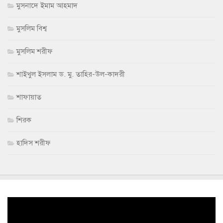
মুসনাদে ইমাম আহমাদ
মুসলিম বিশ্ব
মুসলিম শরীফ
শাইখুল ইসলাম ড. মু. তাহির-উল-কাদরী
শাফায়াত
শিরক
হাদিস শরীফ