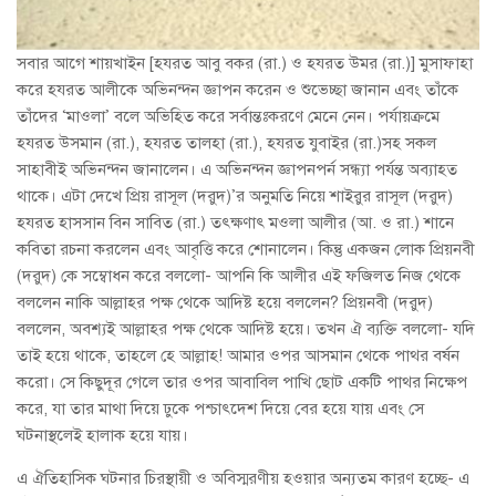
সবার আগে শায়খাইন [হযরত আবু বকর (রা.) ও হযরত উমর (রা.)] মুসাফাহা
করে হযরত আলীকে অভিনন্দন জ্ঞাপন করেন ও শুভেচ্ছা জানান এবং তাঁকে
তাঁদের ‘মাওলা’ বলে অভিহিত করে সর্বান্তঃকরণে মেনে নেন। পর্যায়ক্রমে
হযরত উসমান (রা.), হযরত তালহা (রা.), হযরত যুবাইর (রা.)সহ সকল
সাহাবীই অভিনন্দন জানালেন। এ অভিনন্দন জ্ঞাপনপর্ন সন্ধ্যা পর্যন্ত অব্যাহত
থাকে। এটা দেখে প্রিয় রাসূল (দরুদ)’র অনুমতি নিয়ে শাইরুর রাসূল (দরুদ)
হযরত হাসসান বিন সাবিত (রা.) তৎক্ষণাৎ মওলা আলীর (আ. ও রা.) শানে
কবিতা রচনা করলেন এবং আবৃত্তি করে শোনালেন। কিন্তু একজন লোক প্রিয়নবী
(দরুদ) কে সম্বোধন করে বললো- আপনি কি আলীর এই ফজিলত নিজ থেকে
বললেন নাকি আল্লাহর পক্ষ থেকে আদিষ্ট হয়ে বললেন? প্রিয়নবী (দরুদ)
বললেন, অবশ্যই আল্লাহর পক্ষ থেকে আদিষ্ট হয়ে। তখন ঐ ব্যক্তি বললো- যদি
তাই হয়ে থাকে, তাহলে হে আল্লাহ! আমার ওপর আসমান থেকে পাথর বর্ষন
করো। সে কিছুদূর গেলে তার ওপর আবাবিল পাখি ছোট একটি পাথর নিক্ষেপ
করে, যা তার মাথা দিয়ে ঢুকে পশ্চাৎদেশ দিয়ে বের হয়ে যায় এবং সে
ঘটনাস্থলেই হালাক হয়ে যায়।
এ ঐতিহাসিক ঘটনার চিরস্থায়ী ও অবিস্মরণীয় হওয়ার অন্যতম কারণ হচ্ছে- এ