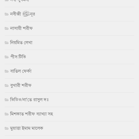
নবীজী ﷺ নূর
নাসায়ী শরীফ
নিয়মিত লেখা
পীস টিভি
বাতিল ফের্কা
বুখারী শরীফ
ভিডিও/না'তে রাসুল দঃ
মিশকাত শরীফ ব্যাখ্যা সহ
মুয়াত্তা ইমাম মালেক