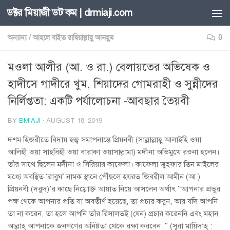
ডক্টর মিয়াজী ডট কম | drmiaji.com
Skip to content
অন্যান্য
/
আহলে বাইত রাদ্বিয়াল্লাহু আনহুম
0
মওলা আলীর (আ. ও রা.) বেলায়তের অভিষেক ও
হাদীসে গাদীরে খুম, শিয়াদের গোমরাহী ও সুন্নীদের
নির্লিপ্ততা: একটি পর্যালোচনা -আবছার তৈয়বী
BY
BMIAJI
·
AUGUST 18, 2019
দশম হিজরীতে বিদায় হজ্ব সমাপনান্তে প্রিয়নবী (সাল্লাল্লাহু আলাইহি ওয়া
আলিহী ওয়া সাহবিহী ওয়া বারাকা ওয়াসাল্লামা) মদীনা অভিমুখে রওনা হলেন।
তাঁর সাথে ছিলেন মদীনা ও সিরিয়ার কাফেলা। কাফেলা জুহ্ফার তিন মাইলের
মধ্যে অবস্থিত ‘রাবুঘ’ নামক স্থানে পৌঁছলে হযরত জিবরীল আমীন (আ.)
প্রিয়নবী (দরুদ)’র কাছে নিম্নোক্ত আয়াত নিয়ে আসলেন অর্থাৎ “আপনার প্রভুর
পক্ষ থেকে আপনার প্রতি যা অবতীর্ণ হয়েছে, তা প্রচার করুন; আর যদি আপনি
তা না করেন, তা হলে আপনি তাঁর রিসালতই (যেন) প্রচার করেননি এবং মহান
আল্লাহ্ আপনাকে জনগণের অনিষ্টতা থেকে রক্ষা করবেন।” (সূরা মায়িদাহ্ :