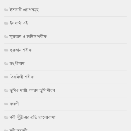
ইসলামী এ্যাপসমূহ
ইসলামী বই
কুরআন ও হাদিস শরীফ
কুরআন শরীফ
জংগীবাদ
তিরমিজী শরীফ
তুমিও দায়ী, কারণ তুমি নীরব
নজদী
নবী ﷺ এর প্রতি ভালোবাসা
নবী দুষমনী