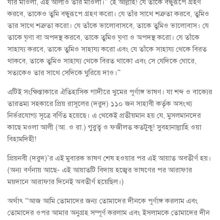
যার মাওলা, এই আলীও তার মাওলা।” হে আল্লাহ! যে তাঁকে বন্ধুরূপে গ্রহণ
করবে, তাকেও তুমি বন্ধুরূপে গ্রহণ করো। যে তাঁর সাথে শত্রুতা করবে, তুমিও
তার সাথে শত্রুতা করো। যে তাঁকে ভালোবাসবে, তাকে তুমিও ভালোবাস। যে
তাকে ঘৃণা বা অপদস্থ করবে, তাকে তুমিও ঘৃণা ও অপদস্থ করো। যে তাঁকে
সাহায্য করবে, তাকে তুমিও সাহায্য করো এবং যে তাঁকে সাহায্য থেকে বিরত
থাকবে, তাকে তুমিও সাহায্য থেকে বিরত থাকো এবং সে যেদিকে ঘোরে,
সত্যকেও তার সাথে সেদিকে ঘুরিয়ে দাও।”
এটিই সংক্ষিপ্তাকারে ঐতিহাসিক গাদীরে খুমের পূর্ণাঙ্গ ভাষণ। যা শব্দ ও বাক্যের
তারতম্য সহকারে প্রিয় রাসূলের (দরুদ) ১১০ জন সাহাবী কর্তৃক অসংখ্য
নির্ভরযোগ্য সূত্রে বর্ণিত হয়েছে। এ থেকেই প্রতীয়মান হয় যে, মুসলমানদের
কাছে মওলা আলী (আ. ও রা.) গুরুত্ব ও ফজীলত কতটুকু! সুবহানাল্লাহি ওয়া
বিহামদিহী!
প্রিয়নবী (দরুদ)’র এই মুবারক ভাষণ শেষ হওয়ার পর এই আয়াত অবতীর্ণ হয়।
(অন্য বর্ণনায় আছে- এই আয়াতটি বিদায় হজ্বের ভাষণের পর আরাফার
ময়দানে আরাফার দিনেই অবতীর্ণ হয়েছিল।)
অর্থাৎ “আজ আমি তোমাদের জন্য তোমাদের দীনকে পূর্ণাঙ্গ করলাম এবং
তোমাদের ওপর আমার অনুগ্রহ সম্পূর্ণ করলাম এবং ইসলামকে তোমাদের দীন