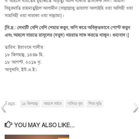
ও আহলে বায়তের মুহাব্বতে আমৃত্যু অটল থাকার তাওফিক দিন। আমীন!
বিহুরমাতি রাহমাতুল্লিল আলামীন (সাল্লাল্লাহু তায়ালা আলাইহি ওয়া আলিহী ওয়া
সাহবিহী ওয়া বারাকা ওয়া সাল্লামা)।
[বি.দ্র.: লেখাটি বেশি বেশি শেয়ার করুন, কপি করে অবিকৃতভাবে পোস্ট করুন
এবং আহলে বায়তে রাসূলের (দরুদ) খয়রাত লাভ করতে থাকুন। ধন্যবাদ।]
তারিখ: ইয়াওমে গাদীর
১৮ জিলহজ্ব, ১৪৩৯ হি.
১৮ আগস্ট, ২০১৯ খৃ.
আবুধাবি, ইউ.এ.ই।
Tags:
১৮ জিলহজ্ব
আহলে বাইত
গাদিরে খুম
শিয়া-সুন্নি
YOU MAY ALSO LIKE...