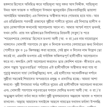
হকদার হিসেবে অভিহিত করে সায়্যিদুনা আবু বকর আস সিদ্দীক, সায়্যিদুনা
উমর আল ফারূক ও সায়্যিদুনা উসমান জুননুরাইন (রিদ্বওয়ানিল্লাহি তায়ালা
আলাইহিম আজমাইন) এর খিলাফত অস্বীকার করে গোমরাহ হয়ে যায়। আর
এর প্রতিক্রিয়ায় পরবর্তী প্রজন্মের সুন্নীরা গাদীরে খুমের এই বিখ্যাত হাদীস ও
তার প্রেক্ষাপটকে কখনোই আলোচনায় আনে না। আমার আশ্চর্য লাগে তখনই,
যখন দেখি- প্রায় সব তরিকতের সিলসিলাতে প্রিয়নবী (দরুদ)’র পরে
‘শাহেনশাহে বেলায়ত’ হিসেবে মওলা আলী (আ. ও রা.)এর নাম নামোল্লেখ
থাকলেও খোদায়ী পয়গামে যে স্থান ও দিনকে মওলার বেলায়তের জন্য নির্ধারণ
(গাদীরে খুম ও ১৮ জিলহজ্ব) করা হয়েছে, সেই স্থান ও দিনের নাম উল্লেখ তো
করেই না, এমনকি মওলার এই সর্বাধিক ফজিলতপূর্ণ হাদীসটির আলোচনাও
করে না। কদাচিৎ কেউ আলোচনা করলেও তার কোশিশ থাকে- কীভাবে এবং
কোন পন্থায় ‘মুতাওয়াতির’ পর্যায়ের এউ হাদীসটিকে অস্বীকার করা যায় বা
গুরুত্ব কমানো যায়! (নাঊজুবিল্লাহ) ফল, এই হাদীসের অথেনটিকতা দর্শনে
সুন্নীরা সহজেই শিয়াদের অপপ্রচারে প্রলুব্ধ ও প্রভাবিত হচ্ছে। আমরা আশা
করবো- সুন্নী উলামারা সর্বত্র গাদীরে খুমের এই হাদীসটিকে আলোচনা করবেন
এবং খোদায়ী পয়গামে নবুওয়তের যবানে ঘোষিত মওলা আলী (আ. ও রা.)’র
অত্যুজ্বল মর্যাদা বর্ণনা করে সর্বদা সুন্নী মুসলমানদের অন্তরকে আবাদ ও শাদাব
রাখবেন। আল্লাহ আমাদের সবাইকে আহলে বায়তের যথাযথ মর্যাদা উপলব্ধি