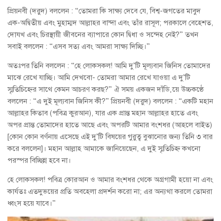
প্রিয়নবী (দরুদ) বললেন : “তোমরা কি সাক্ষ্য দেবে যে, বিশ্ব-জগতের মাবুদ
এক-অদ্বিতীয় এবং মুহাম্মদ আল্লাহর বান্দা এবং তাঁর রাসূল; পরকালে বেহেশত,
দোযখ এবং চিরস্থায়ী জীবনের ব্যাপারে কোন দ্বিধা ও সন্দেহ নেই?” তখন
সবাই বললেন : “এসব সত্য এবং আমরা সাক্ষ্য দিচ্ছি।”
অতঃপর তিনি বললেন : “হে লোকসকল! আমি দু’টি মূল্যবান জিনিস তোমাদের
মাঝে রেখে যাচ্ছি। আমি দেখবো- তোমরা আমার রেখে যাওয়া এ দু’টি
স্মৃতিচিহ্নের সাথে কেমন আচরণ করছ?” ঐ সময় একজন দাঁড়িয়ে উচ্চকণ্ঠে
বললেন : “এ দুই মূল্যবান জিনিস কী?” প্রিয়নবী (দরুদ) বললেন : “একটি মহান
আল্লাহর কিতাব (পবিত্র কুরআন), যার এক প্রান্ত মহান আল্লাহর হাতে এবং
অপর প্রান্ত তোমাদের হাতে আছে এবং অপরটি আমার বংশধর (আহলে বাইত)
[কোন কোন বর্ণনায় এসেছে এই দু’টি বিষয়ের গুরুত্ব বুঝানোর জন্য তিনি ৩ বার
করে বললেন]। মহান আল্লাহ আমাকে জানিয়েছেন, এ দুই স্মৃতিচিহ্ন কখনো
পরস্পর বিচ্ছিন্ন হবে না।
হে লোকসকল! পবিত্র কোরআন ও আমার বংশধর থেকে অগ্রগামী হয়ো না এবং
কার্যতঃ এতদুভয়ের প্রতি অবহেলা প্রদর্শন করো না; এর অন্যথা করলে তোমরা
ধ্বংস হয়ে যাবে।”