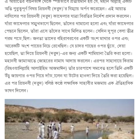
এ আয়াতের বাচনভঙ্গি থেকে স্পষ্টভাবে প্রতীয়মান হয় যে, মহান আল্লাহ্ একটি
অতি গুরুত্বপূর্ণ বিষয় প্রিয়নবী (দরুদ)’র যিম্মায় অর্পণ করেছেন। এই আয়াত
নাযিলের পর প্রিয়নবী (দরুদ) কাফেলার যাত্রা বিরতির নির্দেশ প্রদান করলেন।
যাঁরা কাফেলার সম্মুখভাগে ছিলেন, তাঁদের থামানো হলো এবং যাঁরা কাফেলার
পেছনে ছিলেন, তাঁরা এসে তাঁদের সাথে মিলিত হলেন। সেদিন দুপূর বেলা তীব্র
গরম পড়েছিল। জনতা তাদের বহিরাবরণের একটি অংশ মাথার ওপর এবং
আরেকটি অংশ পায়ের নিচে রেখেছিল। যে চাদর গাছের ওপর ছুঁড়ে দেয়া
হয়েছিল, তা দিয়ে প্রিয়নবী (দরুদ)-এর জন্য একটি শামিয়ানা তৈরি করা হলো।
মহানবী জামাআতে জোহরের নামায আদায় করলেন। এরপর সাহাবায়ে কিরাম
(রিদ্বওয়ানিল্লাহি আলাইহিম আজমাঈন) তাঁর চারপাশে সমবেত হলে তিনি একটি
উঁচু জায়গার ওপর গিয়ে দাঁড়ালেন যা উটের হাওদা দিয়ে তৈরি করা হয়েছিল।
এর পর প্রিয়নবী (দরুদ) বলিষ্ঠ কণ্ঠে লক্ষাধিক সাহাবীর মজমায় এক ঐতিহাসিক
ভাষণ দিলেন।