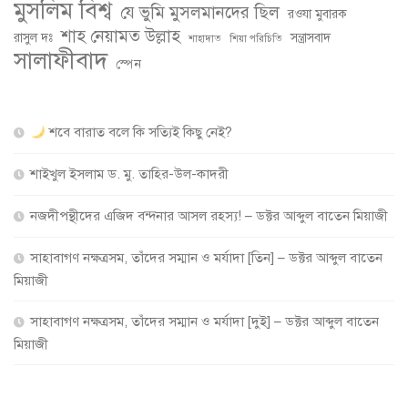
মুসলিম বিশ্ব
যে ভুমি মুসলমানদের ছিল
রওযা মুবারক
শাহ নেয়ামত উল্লাহ
রাসুল দঃ
সন্ত্রাসবাদ
শাহাদাত
শিয়া পরিচিতি
সালাফীবাদ
স্পেন
শবে বারাত বলে কি সত্যিই কিছু নেই?
শাইখুল ইসলাম ড. মু. তাহির-উল-কাদরী
নজদীপন্থীদের এজিদ বন্দনার আসল রহস্য! – ডক্টর আব্দুল বাতেন মিয়াজী
সাহাবাগণ নক্ষত্রসম, তাঁদের সম্মান ও মর্যাদা [তিন] – ডক্টর আব্দুল বাতেন
মিয়াজী
সাহাবাগণ নক্ষত্রসম, তাঁদের সম্মান ও মর্যাদা [দুই] – ডক্টর আব্দুল বাতেন
মিয়াজী