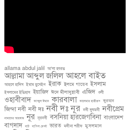
allama abdul jalil
আ'লা হযরত
আহলে বাইত
আল্লামা আব্দুল জলিল
ইরাক
ইসলাম
ইলমে গায়েব
আহলে হাদিস
ইমাম হুসেইন
এজিদ
ইয়াজিদ
ঈদে মীলাদুন্নাবী
ইসলামের ইতিহাস
ওলী
কারবালা
ওহাবীবাদ
কুরআন
কান্জুল ঈমান
কালেমার হাক্বীক্বত
নবী দঃ নূর
নবীপ্রেম
জিন্দা নবী
নবী দঃ
নবী দুষমনী
নূর
বসনিয়া হারজেগবিনা
বাংলাদেশ
নূরনবী
নামাযের আহকাম
বাগদাদ
ভারত
মুসলমান
মদীনা শরীফ
বাট
বাতিল ফের্কা