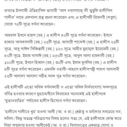
প্রখ্যাত ইসলামী ঐতিহাসিক তাবারী ‘আল ওয়ালায়াহ্ ফী তুরুকি হাদীসিল
গাদীর’ নামে একখানা গ্রন্থ রচনা করেছেন এবং এ হাদীসটি প্রিয়নবী (দরুদ)
থেকে ৭২টি সূত্রে বর্ণনা করেছেন।
আহমাদ ইবনে হাম্বল (রহ.) এ হাদীস ৪০টি সূত্রে বর্ণনা করেছেন। ইবনে
হাজার আসকালানী (রহ.) ২৫টি সূত্রে, জাযারী শাফেঈ (রহ.) এ হাদীস ২৫টি
সূত্রে, আবু সাঈদ সিজিস্তানী (রহ.) ১২০ সূত্রে আমীর মুহাম্মদ ইয়েমেনী (রহ.)
৪০টি সূত্রে, ইমাম নাসাঈ (রহ.) ২৫০টি সূত্রে, আবুল আলা হামদানী (রহ.)
১০০টি সূত্রে, ইবনে হিব্বান (রহ.) ৩০টি এবং ইমাম মুসলিম (রহ.) এ হাদীস
৪টি সূত্রে বর্ণনা করেছেন। এমনকি ওহাবী-আহলে হাদীসপন্থী শায়খ আলবানী
২২টি আলাদা আলাদা সহীহ সনদ সূত্র বর্ণনা করেছেন।
এই হাদীসটি এতো অধিক বর্ণনাকারী ও এতো অধিক নির্ভরযোগ্য সনদসূত্রে
বর্ণিত হওয়ার কারণে মুহাদ্দেসীনে কিরামের অনেকেই এই হাদীসকে
‘মুতাওয়াতির’ পর্যায়ের হাদীস হিসেবে বর্ণনা করেছেন।
‘হাদীসে গাদীরে খুম’ মওলা আলী (আ. ও রা.) শ্রেষ্ঠত্ব ও মর্যাদার সবচেয়ে বড়
দলিল। কিন্তু অত্যন্ত পরিতাপের বিষয় হলেও সত্য যে, এই হাদীসকে কেন্দ্র করে
শিয়া সম্প্রদায় মওলা আলীকেই (আ. ও রা.) খিলাফতের একমাত্র যোগ্য ও