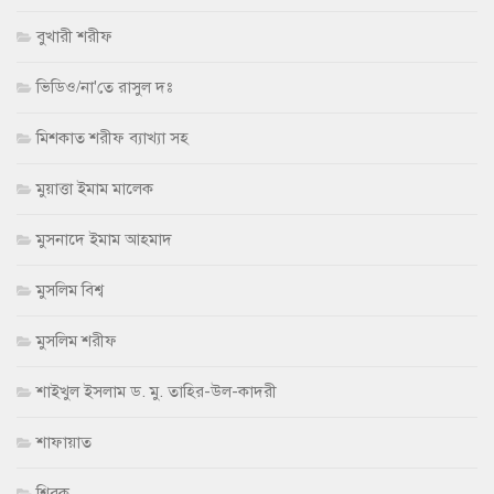
বুখারী শরীফ
ভিডিও/না'তে রাসুল দঃ
মিশকাত শরীফ ব্যাখ্যা সহ
মুয়াত্তা ইমাম মালেক
মুসনাদে ইমাম আহমাদ
মুসলিম বিশ্ব
মুসলিম শরীফ
শাইখুল ইসলাম ড. মু. তাহির-উল-কাদরী
শাফায়াত
শিরক