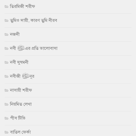
তিরমিজী শরীফ
তুমিও দায়ী, কারণ তুমি নীরব
নজদী
নবী ﷺ এর প্রতি ভালোবাসা
নবী দুষমনী
নবীজী ﷺ নূর
নাসায়ী শরীফ
নিয়মিত লেখা
পীস টিভি
বাতিল ফের্কা