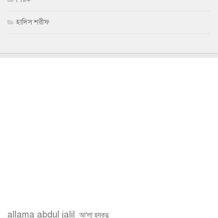
হাদিস শরীফ
allama abdul jalil
আ'লা হযরত