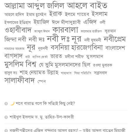
আহলে বাইত
আল্লামা আব্দুল জলিল
ইরাক
ইসলাম
ইলমে গায়েব
আহলে হাদিস
ইমাম হুসেইন
এজিদ
ইয়াজিদ
ঈদে মীলাদুন্নাবী
ইসলামের ইতিহাস
ওলী
কারবালা
ওহাবীবাদ
কুরআন
কান্জুল ঈমান
কালেমার হাক্বীক্বত
নবী দঃ নূর
নবীপ্রেম
জিন্দা নবী
নবী দঃ
নবী দুষমনী
নূর
বসনিয়া হারজেগবিনা
বাংলাদেশ
নূরনবী
নামাযের আহকাম
বাগদাদ
ভারত
মুসলমান
মদীনা শরীফ
বাট
বাতিল ফের্কা
মুসলিম বিশ্ব
যে ভুমি মুসলমানদের ছিল
রওযা মুবারক
শাহ নেয়ামত উল্লাহ
রাসুল দঃ
সন্ত্রাসবাদ
শাহাদাত
শিয়া পরিচিতি
সালাফীবাদ
স্পেন
শবে বারাত বলে কি সত্যিই কিছু নেই?
শাইখুল ইসলাম ড. মু. তাহির-উল-কাদরী
নজদীপন্থীদের এজিদ বন্দনার আসল রহস্য! – ডক্টর আব্দুল বাতেন মিয়াজী