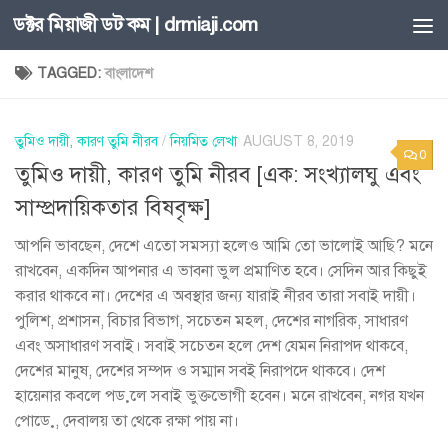
ডক্টর মিয়াজী ডট কম | drmiaji.com
Skip to content
TAGGED:
বাংলাদেশ
তুমিও দায়ী, কারণ তুমি নীরব
/
নিয়মিত লেখা
AUGUST 8, 2019
0
তুমিও দায়ী, কারণ তুমি নীরব [এক: সংখ্যালঘু এবং
সাম্প্রদায়িকতার বিষবৃক্ষ]
আপনি ভাবছেন, দেশে এতো সমস্যা হলেও আমি তো ভালোই আছি? মনে
রাখবেন, একদিন আপনার এ ভাবনা ভুল প্রমাণিত হবে। সেদিন আর কিছুই
করার থাকবে না। দেশের এ অবস্থার জন্য যারাই নীরব তারা সবাই দায়ী।
পুলিশ, প্রশাসন, বিচার বিভাগ, সচেতন মহল, দেশের নাগরিক, সাধারণ
এবং অসাধারণ সবাই। সবাই সচেতন হলে দেশ যেমন নিরাপদ থাকবে,
দেশের মানুষ, দেশের সম্পদ ও সম্মান সবই নিরাপদে থাকবে। দেশ
হায়েনার কবলে পড়লে সবাই ভুক্তভোগী হবেন। মনে রাখবেন, নগর যখন
পোড়ে, দেবালয় তা থেকে রক্ষা পায় না।