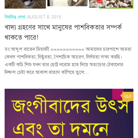
নিয়মিত লেখা
AUGUST 8, 2015
খাদ্য গ্রহণের সাথে মানুষের পাশবিকতার সম্পর্ক
থাকতে পারে!
ডঃ আব্দুল বাতেন মিয়াজী =========== আমাদের চারপাশে আমরা
কেবল পাশবিকতা, নিষ্ঠুরতা, পৈশাচিক আচরণ, নির্দয়তা লক্ষ্য করছি।
একটি কচি শিশু যখন তার ছোট্ট নরোম হাত দিয়ে অত্যাচার ঠেকানোর
নিষ্ফল চেষ্টা করে আকাশ বাতাস কাঁপিয়ে তুলে...
0