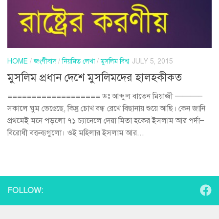
HOME
/
জংগীবাদ
/
নিয়মিত লেখা
/
মুসলিম বিশ্ব
JULY 5, 2015
মুসলিম প্রধান দেশে মুসলিমদের হালহকীকত
=================== ডঃ আব্দুল বাতেন মিয়াজী ———–
সকালে ঘুম ভেঙেছে, কিন্তু চোখ বন্ধ রেখে বিছানায় শুয়ে আছি। কেন জানি
প্রথমেই মনে পড়লো ৭১ চ্যানেলে দেয়া মিতা হকের ইসলাম আর পর্দা–
বিরোধী বক্তব্যগুলো। ওই মহিলার ইসলাম আর...
FOLLOW: