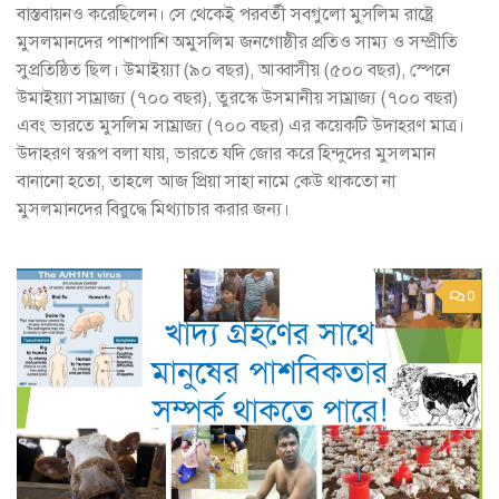
বাস্তবায়নও করেছিলেন। সে থেকেই পরবর্তী সবগুলো মুসলিম রাষ্ট্রে
মুসলমানদের পাশাপাশি অমুসলিম জনগোষ্ঠীর প্রতিও সাম্য ও সম্প্রীতি
সুপ্রতিষ্ঠিত ছিল। উমাইয়্যা (৯০ বছর), আব্বাসীয় (৫০০ বছর), স্পেনে
উমাইয়্যা সাম্রাজ্য (৭০০ বছর), তুরস্কে উসমানীয় সাম্রাজ্য (৭০০ বছর)
এবং ভারতে মুসলিম সাম্রাজ্য (৭০০ বছর) এর কয়েকটি উদাহরণ মাত্র।
উদাহরণ স্বরূপ বলা যায়, ভারতে যদি জোর করে হিন্দুদের মুসলমান
বানানো হতো, তাহলে আজ প্রিয়া সাহা নামে কেউ থাকতো না
মুসলমানদের বিরুদ্ধে মিথ্যাচার করার জন্য।
0