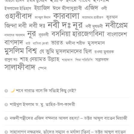
ইলমে গায়েব
আহলে হাদিস
ইমাম হুসেইন
এজিদ
ইয়াজিদ
ঈদে মীলাদুন্নাবী
ইসলামের ইতিহাস
ওলী
কারবালা
ওহাবীবাদ
কুরআন
কান্জুল ঈমান
কালেমার হাক্বীক্বত
নবী দঃ নূর
নবীপ্রেম
জিন্দা নবী
নবী দঃ
নবী দুষমনী
নূর
বসনিয়া হারজেগবিনা
বাংলাদেশ
নূরনবী
নামাযের আহকাম
বাগদাদ
ভারত
মুসলমান
মদীনা শরীফ
বাট
বাতিল ফের্কা
মুসলিম বিশ্ব
যে ভুমি মুসলমানদের ছিল
রওযা মুবারক
শাহ নেয়ামত উল্লাহ
রাসুল দঃ
সন্ত্রাসবাদ
শাহাদাত
শিয়া পরিচিতি
সালাফীবাদ
স্পেন
শবে বারাত বলে কি সত্যিই কিছু নেই?
শাইখুল ইসলাম ড. মু. তাহির-উল-কাদরী
নজদীপন্থীদের এজিদ বন্দনার আসল রহস্য! – ডক্টর আব্দুল বাতেন মিয়াজী
সাহাবাগণ নক্ষত্রসম, তাঁদের সম্মান ও মর্যাদা [তিন] – ডক্টর আব্দুল বাতেন