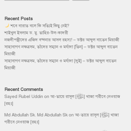
Recent Posts
শবে বারাত বলে কি সত্যিই কিছু নেই?
শাইখুল ইসলাম ড. মু. তাহির-উল-কাদরী
নজদীপন্থীদের এজিদ বন্দনার আসল রহস্য! – ডক্টর আব্দুল বাতেন মিয়াজী
সাহাবাগণ নক্ষত্রসম, তাঁদের সম্মান ও মর্যাদা [তিন] – ডক্টর আব্দুল বাতেন
মিয়াজী
সাহাবাগণ নক্ষত্রসম, তাঁদের সম্মান ও মর্যাদা [দুই] – ডক্টর আব্দুল বাতেন
মিয়াজী
Recent Comments
Sayed Rubel Uddin
on
আ-তায়ে রাসূল [ﷺ] খাজা গরীবে নেওয়াজ
[রহঃ]
Md Abdullah Sk. Md Abdullah Sk
on
আ-তায়ে রাসূল [ﷺ] খাজা
গরীবে নেওয়াজ [রহঃ]