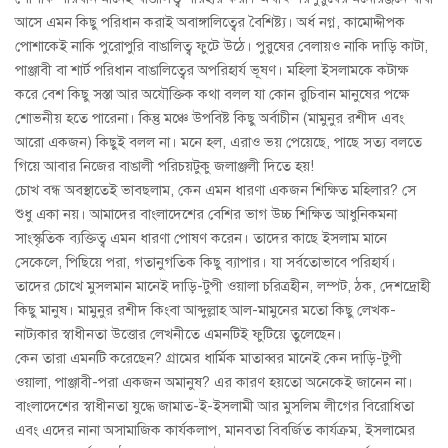
আসে এমন কিছু পরিধান করাই অবাঙ্গালিত্বের বৈশিষ্ট্য। অর্ধ নগ্ন, কামোদ্দীপক
পোশাকেই নাকি পুরোপুরি বাঙালিত্ব ফুটে উঠে। পুরুষের বেলায়ও নাকি দাড়ি
কাটা,
পাঞ্জাবী বা শার্ট পরিধান বাঙালিত্বের অপরিহার্য ভূষণ। মহিলা ইসলামকে কটাক্ষ
করে বেশ কিছু সস্তা আর অযৌক্তিক কথা বলল যা কোন রুচিবান মানুষের পক্ষে
শোভনীয় হতে পারেনা। কিন্তু মঞ্চে উপবিষ্ট কিছু অর্বাচীন (মামুনুর রশীদ এবং
আরো একজন) কিছুই বলল না। মনে হল, এরাও ভয় পেয়েছে, পাছে সত্য বলতে
গিয়ে আবার নিজের বাঙালী পরিচয়টুকু জলাঞ্জলী দিতে হয়
!
চোখ বন্ধ অবস্থাতেই ভাবছলাম, কেন এমন ধারণা একজন শিক্ষিত মহিলার? সে
শুধু একা নয়। আমাদের বাংলাদেশের বেশির ভাগ উচ্চ শিক্ষিত আধুনিকমনা
সাংস্কৃতিক ব্যক্তিত্ব এমন ধারণা পোষণ করেন। তাদের কাছে ইসলাম মানে
সেকেলে, পিছিয়ে পরা, গতানুগতিক কিছু ব্যাপার। যা সর্বতোভাবে পরিহার্য।
তাদের চোখে মুসলমান মানেই দাড়ি-টুপী ওয়ালা চরিত্রহীন, লম্পট, ঠক, দেশদ্রোহী
কিছু মানুষ। মামুনুর রশীদ কিংবা আব্দুল্লাহ আল-মামুনের মতো কিছু লেখক-
নাট্যকার স্বাধীনতা উত্তোর লেখনীতে এমনটিই ফুটিয়ে তুলেছেন।
কেন তারা এমনটি করেছেন? গ্রামের ধার্মিক মাতাব্বর মানেই কেন দাড়ি-টুপী
ওয়ালা, পাঞ্জাবী-পরা একজন অমানুষ? এর কারণ হয়তো অনেকেই জানেন না।
বাংলাদেশের স্বাধীনতা যুদ্ধে জামাত-ই-ইসলামী আর মুসলিম লীগের বিরোধিতা
এবং এদের নানা অসামাজিক কার্যকলাপ, মানবতা বিবর্জিত কার্যক্রম, ইসলামের