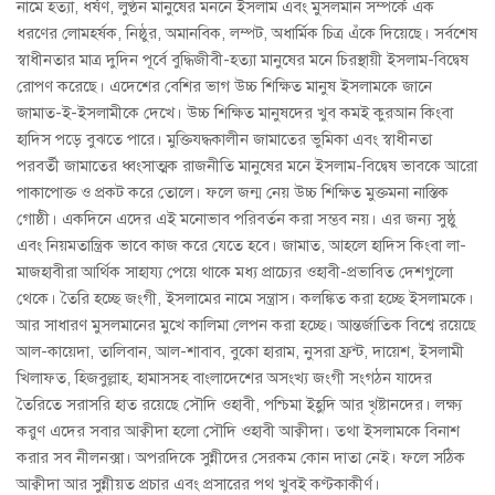
নামে হত্যা, ধর্ষণ, লুণ্ঠন মানুষের মননে ইসলাম এবং মুসলমান সম্পর্কে এক
ধরণের লোমহর্ষক, নিষ্ঠুর, অমানবিক, লম্পট, অধার্মিক চিত্র এঁকে দিয়েছে। সর্বশেষ
স্বাধীনতার মাত্র দুদিন পূর্বে বুদ্ধিজীবী-হত্যা মানুষের মনে চিরস্থায়ী ইসলাম-বিদ্বেষ
রোপণ করেছে। এদেশের বেশির ভাগ উচ্চ শিক্ষিত মানুষ ইসলামকে জানে
জামাত-ই-ইসলামীকে দেখে। উচ্চ শিক্ষিত মানুষদের খুব কমই কুরআন কিংবা
হাদিস পড়ে বুঝতে পারে। মুক্তিযদ্ধকালীন জামাতের ভুমিকা এবং স্বাধীনতা
পরবর্তী জামাতের ধ্বংসাত্মক রাজনীতি মানুষের মনে ইসলাম-বিদ্বেষ ভাবকে আরো
পাকাপোক্ত ও প্রকট করে তোলে। ফলে জন্ম নেয় উচ্চ শিক্ষিত মুক্তমনা নাস্তিক
গোষ্ঠী। একদিনে এদের এই মনোভাব পরিবর্তন করা সম্ভব নয়। এর জন্য সুষ্ঠু
এবং নিয়মতান্ত্রিক ভাবে কাজ করে যেতে হবে। জামাত, আহলে হাদিস কিংবা লা-
মাজহাবীরা আর্থিক সাহায্য পেয়ে থাকে মধ্য প্রাচ্যের ওহাবী-প্রভাবিত দেশগুলো
থেকে। তৈরি হচ্ছে জংগী, ইসলামের নামে সন্ত্রাস। কলঙ্কিত করা হচ্ছে ইসলামকে।
আর সাধারণ মুসলমানের মুখে কালিমা লেপন করা হচ্ছে। আন্তর্জাতিক বিশ্বে রয়েছে
আল-কায়েদা, তালিবান, আল-শাবাব, বুকো হারাম, নুসরা ফ্রন্ট, দায়েশ, ইসলামী
খিলাফত, হিজবুল্লাহ, হামাসসহ বাংলাদেশের অসংখ্য জংগী সংগঠন যাদের
তৈরিতে সরাসরি হাত রয়েছে সৌদি ওহাবী, পশ্চিমা ইহুদি আর খৃষ্টানদের। লক্ষ্য
করুণ এদের সবার আক্বীদা হলো সৌদি ওহাবী আক্বীদা। তথা ইসলামকে বিনাশ
করার সব নীলনক্সা। অপরদিকে সুন্নীদের সেরকম কোন দাতা নেই। ফলে সঠিক
আক্বীদা আর সুন্নীয়ত প্রচার এবং প্রসারের পথ খুবই কণ্টকাকীর্ণ।