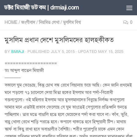
ডক্টর মিয়াজী ডট কম | drmiaji.com
Skip to content
HOME
/
জংগীবাদ
/
নিয়মিত লেখা
/
মুসলিম বিশ্ব
0
মুসলিম প্রধান দেশে মুসলিমদের হালহকীকত
BY
BMIAJI
· PUBLISHED
JULY 5, 2015
· UPDATED
MAY 15, 2025
===================
ডঃ আব্দুল বাতেন মিয়াজী
———–
সকালে ঘুম ভেঙেছে, কিন্তু চোখ বন্ধ রেখে বিছানায় শুয়ে আছি। কেন জানি প্রথমেই
মনে পড়লো ৭১ চ্যানেলে দেয়া মিতা হকের ইসলাম আর পর্দা
–
বিরোধী
বক্তব্যগুলো। ওই মহিলার ইসলাম আর মুসলমানদের বিরুদ্ধে নির্লজ্জ কথাগুলো
আমার মনে এতটাই প্রভাব ফেলেছে যে ঘুম ভাংতেই সেগুলোর প্রতিধ্বনি শুনতে
পাচ্ছিলাম। তার মতে বাঙালি হতে হলে মেয়েদের পর্দা করা যাবে না। কাঁধ, ভুরি,
বাহু খোলা রেখে শাড়ি পরতে হবে। কপালে থাকতে হবে হিন্দুয়ানী টিপ। মাথায়
স্কার্ফ বা কিছু রাখা হবে অবাঙালীর বৈশিষ্ট্য। শরীর পুরোপুরি ঢাকে এমন কোন
পোশাক পরিধান মানেই বাঙালিত্ব পরিহার করা। অর্থাৎ পরপুরুষের মনোরঞ্জনে বাঁধা