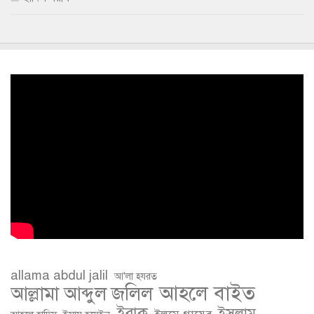
allama abdul jalil
আ'লা হযরত
আহলে বাইত
আল্লামা আব্দুল জলিল
ইরাক
ইসলাম