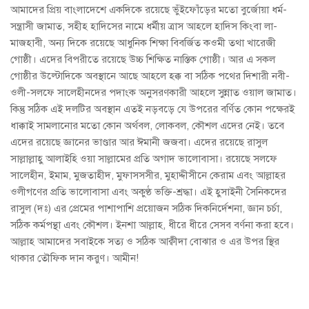
আমাদের প্রিয় বাংলাদেশে একদিকে রয়েছে ভুঁইফোঁড়ের মতো বুর্জোয়া ধর্ম-
সন্ত্রাসী জামাত, সহীহ হাদিসের নামে ধর্মীয় ত্রাস আহলে হাদিস কিংবা লা-
মাজহাবী, অন্য দিকে রয়েছে আধুনিক শিক্ষা বিবর্জিত কওমী তথা খারেজী
গোষ্ঠী। এদের বিপরীতে রয়েছে উচ্চ শিক্ষিত নাস্তিক গোষ্ঠী। আর এ সকল
গোষ্ঠীর উল্টোদিকে অবস্থানে আছে আহলে হক্ক বা সঠিক পথের দিশারী নবী-
ওলী-সলফে সালেহীনদের পদাংক অনুসরণকারী আহলে সুন্নাত ওয়াল জামাত।
কিন্তু সঠিক এই দলটির অবস্থান এতই নড়বড়ে যে উপরের বর্ণিত কোন পক্ষেরই
ধাক্কাই সামলানোর মতো কোন অর্থবল, লোকবল, কৌশল এদের নেই। তবে
এদের রয়েছে জ্ঞানের ভাণ্ডার আর ঈমানী জজবা। এদের রয়েছে রাসুল
সাল্লাল্লাহু আলাইহি ওয়া সাল্লামের প্রতি অগাদ ভালোবাসা। রয়েছে সলফে
সালেহীন, ইমাম, মুজতাহীদ, মুফাসসসীর, মুহাদ্দীসীনে কেরাম এবং আল্লাহর
ওলীগণের প্রতি ভালোবাসা এবং অকুণ্ঠ ভক্তি-শ্রদ্ধা। এই হুসাইনী সৈনিকদের
রাসুল (দঃ) এর প্রেমের পাশাপাশি প্রয়োজন সঠিক দিকনির্দেশনা, জ্ঞান চর্চা,
সঠিক কর্মপন্থা এবং কৌশল। ইনশা আল্লাহ
,
ধীরে ধীরে সেসব বর্ণনা করা হবে।
আল্লাহ আমাদের সবাইকে সত্য ও সঠিক আক্বীদা বোঝার ও এর উপর স্থির
থাকার তৌফিক দান করুণ। আমীন!