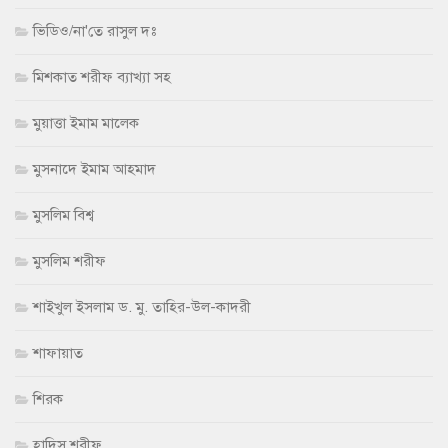
ভিডিও/না'তে রাসুল দঃ
মিশকাত শরীফ ব্যাখ্যা সহ
মুয়াত্তা ইমাম মালেক
মুসনাদে ইমাম আহমাদ
মুসলিম বিশ্ব
মুসলিম শরীফ
শাইখুল ইসলাম ড. মু. তাহির-উল-কাদরী
শাফায়াত
শিরক
হাদিস শরীফ