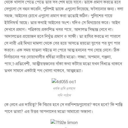
থেকে খালাস পেতে পেতে তার সব শেষ হয়ে যাবে। তাকে প্রমাণ করতে হবে
সেগুলো সে বহন করেনি, পুলিশই তাকে এগুলো দিয়েছে, ফাঁসানোর জন্য। বলা
সহজ, আইনের চোখে এগুলো প্রমাণ করা ততোই কঠিন। পুলিশের গায়ে
ইউনিফর্ম আছে। তার কথাই আইনের অংশ। যদিও সে মিথ্যাচার করে। আইন
দেখবে প্রমাণ। পত্রিকায় প্রকাশিত খবর পড়ে আদালত সিদ্ধান্ত নেবে না।
আদালতের প্রয়োজন হবে নিখুঁত প্রমাণ ও সাক্ষী। তা হাযির করতে না পারলে
সে নারী এই মিথ্যা মামলা থেকে বের হয়ে আসতে হয়তো যুগের পর যুগ পার
করবে। এক সময় যাতনা সইতে না পেরে আত্ম হননের পথ বেছে নেবে। ঠিক
নির্বাচনের পর নোয়াখালীর ধর্ষিতা নারীর মতো। লজ্জা, অপমান, গঞ্জনা,
পাড়া-প্রতিবেশী, আত্মীয়স্বজনের বাঁকা কথা কাঁটার মতো যখন বিঁধতে থাকবে
তখন সামনে একটাই পথ খোলা থাকবে, আত্মহত্যা।
ধর্ষক ওসি ওসমান
গনি পাঠান
কে নেবে এর দায়িত্ব? কি বিচার হবে সে নরপিশাচগুলোর? কবে হবে? কি শাস্তি
পাবে তারা? এর উত্তর আপনাদের মতো আমারো অজানা।