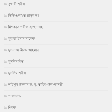
বুখারী শরীফ
ভিডিও/না'তে রাসুল দঃ
মিশকাত শরীফ ব্যাখ্যা সহ
মুয়াত্তা ইমাম মালেক
মুসনাদে ইমাম আহমাদ
মুসলিম বিশ্ব
মুসলিম শরীফ
শাইখুল ইসলাম ড. মু. তাহির-উল-কাদরী
শাফায়াত
শিরক