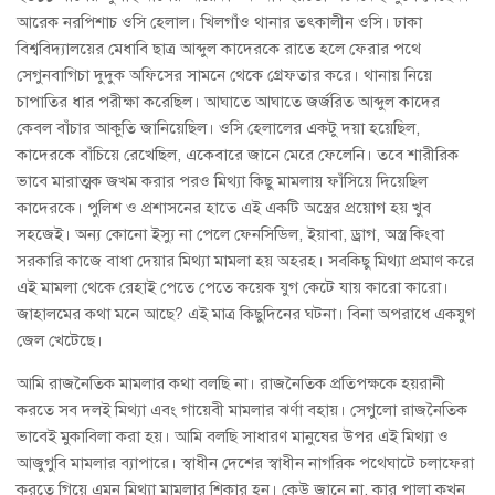
আরেক নরপিশাচ ওসি হেলাল। খিলগাঁও থানার তৎকালীন ওসি। ঢাকা
বিশ্ববিদ্যালয়ের মেধাবি ছাত্র আব্দুল কাদেরকে রাতে হলে ফেরার পথে
সেগুনবাগিচা দুদুক অফিসের সামনে থেকে গ্রেফতার করে। থানায় নিয়ে
চাপাতির ধার পরীক্ষা করেছিল। আঘাতে আঘাতে জর্জরিত আব্দুল কাদের
কেবল বাঁচার আকুতি জানিয়েছিল। ওসি হেলালের একটু দয়া হয়েছিল,
কাদেরকে বাঁচিয়ে রেখেছিল, একেবারে জানে মেরে ফেলেনি। তবে শারীরিক
ভাবে মারাত্মক জখম করার পরও মিথ্যা কিছু মামলায় ফাঁসিয়ে দিয়েছিল
কাদেরকে। পুলিশ ও প্রশাসনের হাতে এই একটি অস্ত্রের প্রয়োগ হয় খুব
সহজেই। অন্য কোনো ইস্যু না পেলে ফেনসিডিল, ইয়াবা, ড্রাগ, অস্ত্র কিংবা
সরকারি কাজে বাধা দেয়ার মিথ্যা মামলা হয় অহরহ। সবকিছু মিথ্যা প্রমাণ করে
এই মামলা থেকে রেহাই পেতে পেতে কয়েক যুগ কেটে যায় কারো কারো।
জাহালমের কথা মনে আছে? এই মাত্র কিছুদিনের ঘটনা। বিনা অপরাধে একযুগ
জেল খেটেছে।
আমি রাজনৈতিক মামলার কথা বলছি না। রাজনৈতিক প্রতিপক্ষকে হয়রানী
করতে সব দলই মিথ্যা এবং গায়েবী মামলার ঝর্ণা বহায়। সেগুলো রাজনৈতিক
ভাবেই মুকাবিলা করা হয়। আমি বলছি সাধারণ মানুষের উপর এই মিথ্যা ও
আজুগুবি মামলার ব্যাপারে। স্বাধীন দেশের স্বাধীন নাগরিক পথেঘাটে চলাফেরা
করতে গিয়ে এমন মিথ্যা মামলার শিকার হন। কেউ জানে না, কার পালা কখন