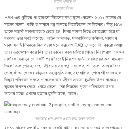
র‌্যাবের গুলিতে পা
হারানো লিমন
RAB-এর গুলিতে পা হারানো লিমনের কথা ভুলে গেছেন? ২০১১ সালের মে
মাসের ঘটনা। বাড়ির সামনে গরু আনতে গিয়েছিলেন সে কিশোর। কিন্তু RAB
তাকে সন্ত্রাসী সাব্যস্ত করেই ছেড়েছে। মিথ্যা মামলা দিতে বেপরোয়া হয়ে যা
দরকার তার সবই করেছে। আইন আদালত, মানবাধিকার কমিশন, সাধারণ
মানুষ সবাই লিমনকে নিরাপরাধ মনে করলেও RAB তা করে নি। কারো কথায়
তারা ভুরুক্ষেপও করে নি। তারা তাদের কাজ চালিয়ে গেছে। নিরাপরাধ একজন
নাগরিক বিনা দোষে একটি পা হারিয়েই নিঃশেষ হয়নি, সরকারের করা মামলায়
তিলে তিলে শেষ হয়েছে। জীবনের সব স্বপ্ন এবং প্রত্যাশা তিলে তিলে হারিয়ে
গেছে জীবন থেকে। মানুষের সহানুভূতি এবং সহযোগিতা পেয়ে জীবনের হাল
কিছুটা পরিবর্তন করতে পারলেও তার জীবন এখনো হুমকির উপর রয়েছে।
ভুতের উপদ্রব বেড়ে গেছে দেশে। সেই লিমনের পুরো পরিবারের উপর
আগের মতো এখনো হত্যার হুমকি উড়ে আসে।
সাজাপ্রাপ্ত ওসি হেলাল ও ঢাবি ছাত্র আব্দুল কাদের
২০১১ সালের জুলাই মাসের আরেকটি ঘটনা। হয়তো অনেকেই ভুলে গেছেন।