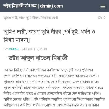
ডক্টর মিয়াজী ডট কম | drmiaji.com
Skip to content
তুমিও দায়ী, কারণ তুমি নীরব
/
নিয়মিত লেখা
0
তুমিও দায়ী, কারণ তুমি নীরব [পর্ব দুই: ধর্ষণ ও
মিথ্যা মামলা]
BY
BMIAJI
·
AUGUST 7, 2019
– ডক্টর আব্দুল বাতেন মিয়াজী
একজন নিরীহ নারী এবং পাঁচজন নরপিশাচ। মানুষরুপী পশু। পুলিশের
পোশাকে পিশাচ। রাতভর পালাক্রমে ধর্ষণ এবং সকালে আদালতে সমর্পণ।
পুলিশের ওসি ওসমান গনি পাঠান তাকে ধর্ষণ করেন। এরপর আরও ৪ জন
পুলিশ কর্মকর্তা তাকে পালাক্রমে ধর্ষণ করেন। ধর্ষণের অভিযোগ থেকে বাঁচতে
নিরীহ ওই নারীর হাতে ৫ বোতল ফেনসেডিল ধরিয়ে দেন দায়িত্বরত পুলিশ।
স্বাধীন দেশের পুলিশ। এটি পাকিস্তান অধ্যুষিত পূর্ব বাংলা কিংবা ভারত অধ্যুষিত
কাশ্মির নয়। এটি প্রিয় স্বাধীন বাংলাদেশ। এদেশেরই সন্তান এরা। আপনার