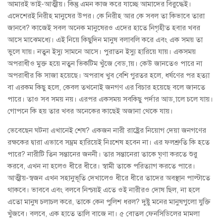
আমারই ভাই-আত্মীয়। কিন্তু এমন কাজ করে যাচ্ছে আমাদের বিরুদ্ধেই।
এদেশেরই নিরীহ মানুষের উপর। কে নিরীহ আর কে সবল তা কিভাবে তারা
জানবে? কাজেই সবল অনেক মানুষেরও এদের হাতে নিগৃহীত হবার খবর
আসে মাঝেমধ্যে। এই নিয়ে কিছুদিন মানুষ বলাবলি করে এবং এক সময় তা
ভুলে যায়। নতুন ইস্যু সামনে আসে। পুরাতন ইস্যু হারিয়ে যায়। একসময়
অপরাধীও মুক্ত হয়ে নতুন ভিকটিম খুঁজে বেড়ায়। কেউ জানতেও পারে না
অপরাধীর কি সাজা হয়েছে। অপরাধ খুব বেশি গুরতর হলে, ধর্ষণের পর হত্যা
বা এরকম কিছু হলে, কেবল তখনোই জনগণ এর বিচার হয়েছে বলে জানতে
পারে। তাও সব সময় নয়। এরপর একসময় সবকিছু পর্দার আড়ালে চলে যায়।
গোপনে কি হয় তার খবর অনেকের কাছেই অজানা থেকে যায়।
ভেবেছেন ঘটনা এখানেই শেষ? একজন নারী রাষ্ট্রের নিয়োগ দেয়া জনগণের
রক্ষকের দ্বারা এভাবে সম্ভ্রম হারিয়েই নিঃশেষ হবেন না। এর ফলশ্রুতি কি হতে
পারে? নারীটি তিন সন্তানের জননী। তার সন্তানেরা তাকে ঘৃণা করতে শুরু
করবে, এখন না হলেও ধীরে ধীরে। স্বামী তাকে পরিত্যাগ করতে পারে।
আত্মীয়-স্বজন এখন সহানুভূতি দেখালেও ধীরে ধীরে তাদের অবস্থান পাল্টাতে
থাকবে। ভাববে এবং বলবে নিশ্চয়ই এতে ওই নারীরও দোষ ছিল, না হলে
এতো মানুষ চলাচল করে, তাকে কেন পুলিশ ধরল? দুষ্টু মনের মানুষগুলো যুক্তি
খুঁজবে। বলবে, এক হাতে তালি বাজে না। ৫ বোতল ফেনসিডিলের মামলা