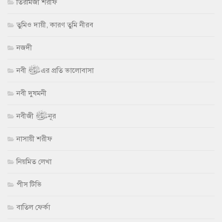
তিরমিজী শরীফ
তুমিও দায়ী, কারণ তুমি নীরব
নজদী
নবী ﷺ এর প্রতি ভালোবাসা
নবী দুষমনী
নবীজী ﷺ নূর
নাসায়ী শরীফ
নিয়মিত লেখা
পীস টিভি
বাতিল ফের্কা