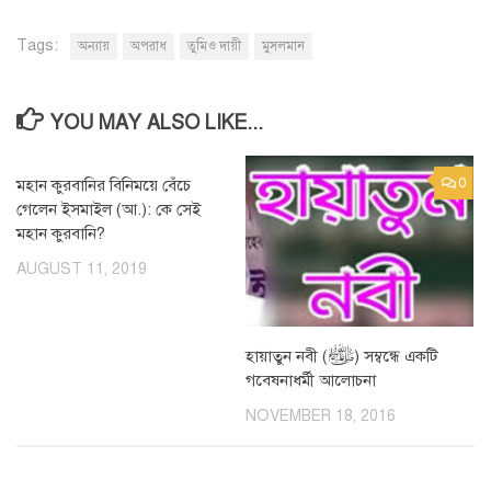
Tags:
অন্যায়
অপরাধ
তুমিও দায়ী
মুসলমান
YOU MAY ALSO LIKE...
মহান কুরবানির বিনিময়ে বেঁচে
0
0
গেলেন ইসমাইল (আ.): কে সেই
মহান কুরবানি?
AUGUST 11, 2019
হায়াতুন নবী (ﷺ) সম্বন্ধে একটি
গবেষনাধর্মী আলোচনা
NOVEMBER 18, 2016