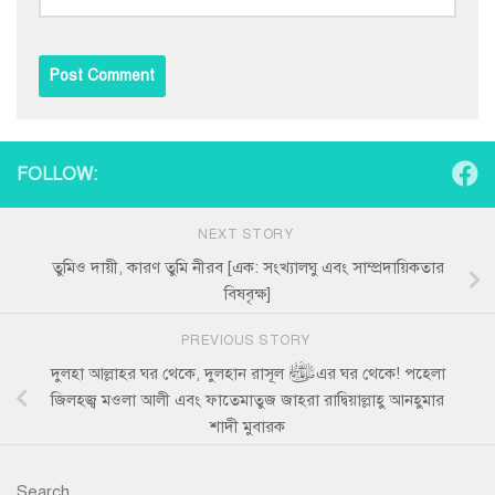
FOLLOW:
NEXT STORY
তুমিও দায়ী, কারণ তুমি নীরব [এক: সংখ্যালঘু এবং সাম্প্রদায়িকতার
বিষবৃক্ষ]
PREVIOUS STORY
দুলহা আল্লাহর ঘর থেকে, দুলহান রাসূল ﷺ এর ঘর থেকে! পহেলা
জিলহজ্ব মওলা আলী এবং ফাতেমাতুজ জাহরা রাদ্বিয়াল্লাহু আনহুমার
শাদী মুবারক
Search