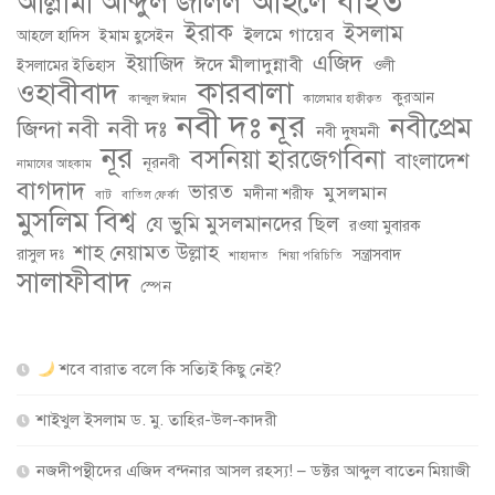
আহলে বাইত
আল্লামা আব্দুল জলিল
ইরাক
ইসলাম
ইলমে গায়েব
আহলে হাদিস
ইমাম হুসেইন
এজিদ
ইয়াজিদ
ঈদে মীলাদুন্নাবী
ইসলামের ইতিহাস
ওলী
কারবালা
ওহাবীবাদ
কুরআন
কান্জুল ঈমান
কালেমার হাক্বীক্বত
নবী দঃ নূর
নবীপ্রেম
জিন্দা নবী
নবী দঃ
নবী দুষমনী
নূর
বসনিয়া হারজেগবিনা
বাংলাদেশ
নূরনবী
নামাযের আহকাম
বাগদাদ
ভারত
মুসলমান
মদীনা শরীফ
বাট
বাতিল ফের্কা
মুসলিম বিশ্ব
যে ভুমি মুসলমানদের ছিল
রওযা মুবারক
শাহ নেয়ামত উল্লাহ
রাসুল দঃ
সন্ত্রাসবাদ
শাহাদাত
শিয়া পরিচিতি
সালাফীবাদ
স্পেন
শবে বারাত বলে কি সত্যিই কিছু নেই?
শাইখুল ইসলাম ড. মু. তাহির-উল-কাদরী
নজদীপন্থীদের এজিদ বন্দনার আসল রহস্য! – ডক্টর আব্দুল বাতেন মিয়াজী