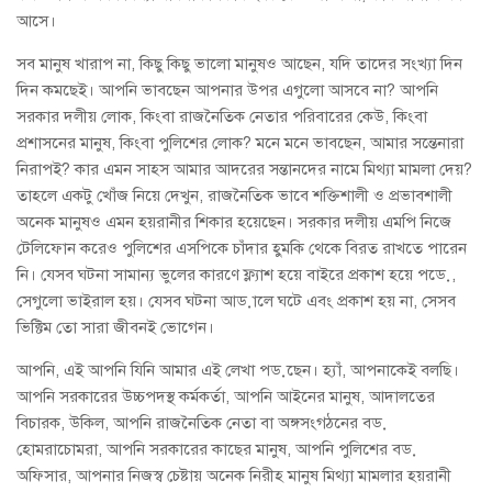
আসে।
সব মানুষ খারাপ না, কিছু কিছু ভালো মানুষও আছেন, যদি তাদের সংখ্যা দিন
দিন কমছেই। আপনি ভাবছেন আপনার উপর এগুলো আসবে না? আপনি
সরকার দলীয় লোক, কিংবা রাজনৈতিক নেতার পরিবারের কেউ, কিংবা
প্রশাসনের মানুষ, কিংবা পুলিশের লোক? মনে মনে ভাবছেন, আমার সন্তেনারা
নিরাপই? কার এমন সাহস আমার আদরের সন্তানদের নামে মিথ্যা মামলা দেয়?
তাহলে একটু খোঁজ নিয়ে দেখুন, রাজনৈতিক ভাবে শক্তিশালী ও প্রভাবশালী
অনেক মানুষও এমন হয়রানীর শিকার হয়েছেন। সরকার দলীয় এমপি নিজে
টেলিফোন করেও পুলিশের এসপিকে চাঁদার হুমকি থেকে বিরত রাখতে পারেন
নি। যেসব ঘটনা সামান্য ভুলের কারণে ফ্ল্যাশ হয়ে বাইরে প্রকাশ হয়ে পড়ে,
সেগুলো ভাইরাল হয়। যেসব ঘটনা আড়ালে ঘটে এবং প্রকাশ হয় না, সেসব
ভিক্টিম তো সারা জীবনই ভোগেন।
আপনি, এই আপনি যিনি আমার এই লেখা পড়ছেন। হ্যাঁ, আপনাকেই বলছি।
আপনি সরকারের উচ্চপদস্থ কর্মকর্তা, আপনি আইনের মানুষ, আদালতের
বিচারক, উকিল, আপনি রাজনৈতিক নেতা বা অঙ্গসংগঠনের বড়
হোমরাচোমরা, আপনি সরকারের কাছের মানুষ, আপনি পুলিশের বড়
অফিসার, আপনার নিজস্ব চেষ্টায় অনেক নিরীহ মানুষ মিথ্যা মামলার হয়রানী