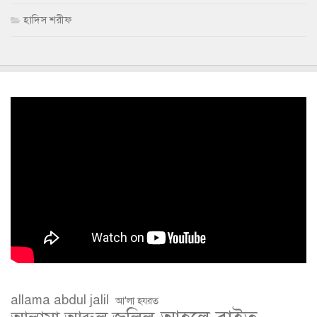
হাদিস শরীফ
allama abdul jalil
আ'লা হযরত